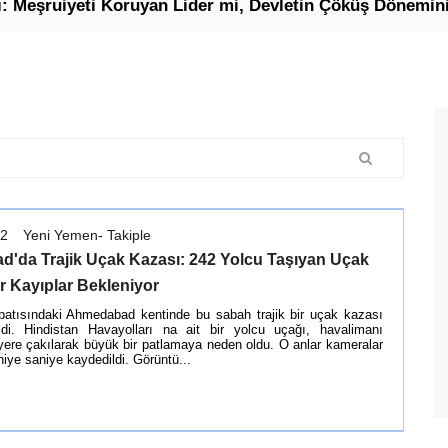
uiyeti Koruyan Lider mi, Devletin Çöküş Döneminin Cu
12
Yeni Yemen- Takiple
'da Trajik Uçak Kazası: 242 Yolcu Taşıyan Uçak
r Kayıplar Bekleniyor
 batısındaki Ahmedabad kentinde bu sabah trajik bir uçak kazası
i. Hindistan Havayolları na ait bir yolcu uçağı, havalimanı
yere çakılarak büyük bir patlamaya neden oldu. O anlar kameralar
niye saniye kaydedildi. Görüntü...