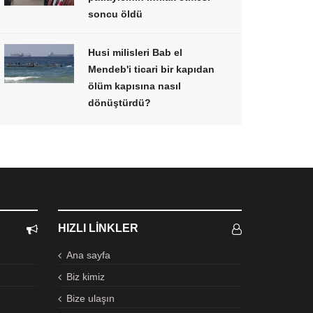
soncu öldü
Husi milisleri Bab el
Mendeb'i ticari bir kapıdan
ölüm kapısına nasıl
dönüştürdü?
HIZLI LINKLER
Ana sayfa
Biz kimiz
Bize ulaşın