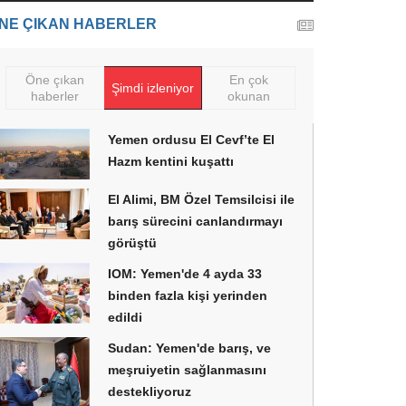
NE ÇIKAN HABERLER
Öne çıkan
En çok
Şimdi izleniyor
haberler
okunan
Yemen ordusu El Cevf’te El
Hazm kentini kuşattı
El Alimi, BM Özel Temsilcisi ile
barış sürecini canlandırmayı
görüştü
IOM: Yemen'de 4 ayda 33
binden fazla kişi yerinden
edildi
Sudan: Yemen'de barış, ve
meşruiyetin sağlanmasını
destekliyoruz