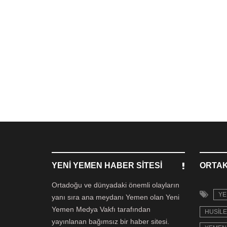
YENI YEMEN HABER SITESI
ORTAK
Ortadoğu ve dünyadaki önemli olayların
YE
yanı sıra ana meydanı Yemen olan Yeni
Yemen Medya Vakfı tarafından
HUSILE
yayınlanan bağımsız bir haber sitesi.