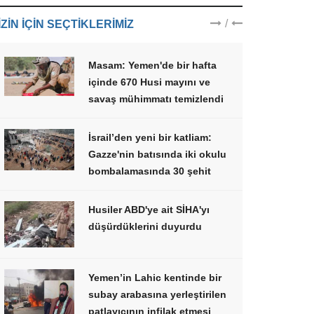
/
IZIN IÇIN SEÇTIKLERIMIZ
Masam: Yemen'de bir hafta
içinde 670 Husi mayını ve
savaş mühimmatı temizlendi
İsrail’den yeni bir katliam:
Gazze'nin batısında iki okulu
bombalamasında 30 şehit
Husiler ABD'ye ait SİHA'yı
düşürdüklerini duyurdu
Yemen’in Lahic kentinde bir
subay arabasına yerleştirilen
patlayıcının infilak etmesi