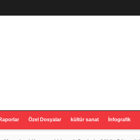
Raporlar
Özel Dosyalar
kültür sanat
İnfografik