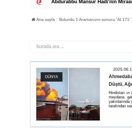
 Edildi"
Abdurabbu Mansur Hadi'nin Mirası: Meşr
Ana sayfa
Bulundu 1 Aramanızın sonucu 'AI 171'
2025.06.
Ahmedabad
DÜNYA
Düştü, Ağı
Hindistan ın
meydana geld
yakınlarında 
tarafından sa