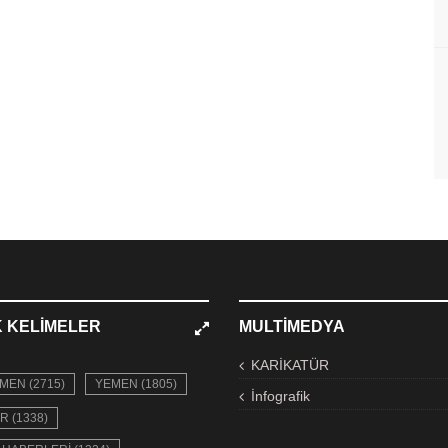
 KELIMELER
MULTIMEDYA
KARİKATÜR
MEN (2715)
YEMEN (1805)
İnfografik
R (1338)