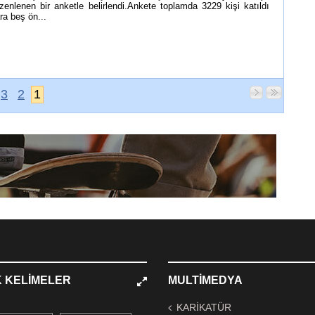
zenlenen bir anketle belirlendi.Ankete toplamda 3229 kişi katıldı
ra beş ön...
3
2
1
 KELIMELER
MULTIMEDYA
KARİKATÜR