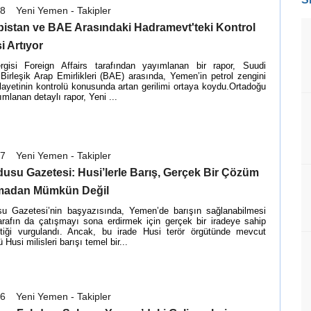
18
Yeni Yemen - Takipler
bistan ve BAE Arasındaki Hadramevt'teki Kontrol
 Artıyor
gisi Foreign Affairs tarafından yayımlanan bir rapor, Suudi
 Birleşik Arap Emirlikleri (BAE) arasında, Yemen’in petrol zengini
ayetinin kontrolü konusunda artan gerilimi ortaya koydu.Ortadoğu
mlanan detaylı rapor, Yeni ...
07
Yeni Yemen - Takipler
usu Gazetesi: Husi’lerle Barış, Gerçek Bir Çözüm
lmadan Mümkün Değil
 Gazetesi’nin başyazısında, Yemen’de barışın sağlanabilmesi
tarafın da çatışmayı sona erdirmek için gerçek bir iradeye sahip
tiği vurgulandı. Ancak, bu irade Husi terör örgütünde mevcut
 Husi milisleri barışı temel bir...
16
Yeni Yemen - Takipler