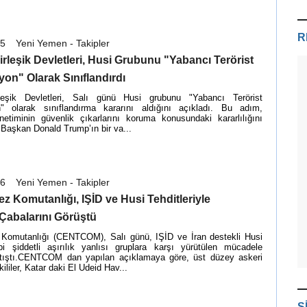
R
05
Yeni Yemen - Takipler
rleşik Devletleri, Husi Grubunu "Yabancı Terörist
on" Olarak Sınıflandırdı
leşik Devletleri, Salı günü Husi grubunu "Yabancı Terörist
" olarak sınıflandırma kararını aldığını açıkladı. Bu adım,
etiminin güvenlik çıkarlarını koruma konusundaki kararlılığını
 Başkan Donald Trump’ın bir va...
26
Yeni Yemen - Takipler
 Komutanlığı, IŞİD ve Husi Tehditleriyle
Çabalarını Görüştü
omutanlığı (CENTCOM), Salı günü, IŞİD ve İran destekli Husi
gibi şiddetli aşırılık yanlısı gruplara karşı yürütülen mücadele
artıştı.CENTCOM dan yapılan açıklamaya göre, üst düzey askeri
tkililer, Katar daki El Udeid Hav...
S