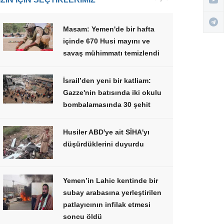
Masam: Yemen'de bir hafta
içinde 670 Husi mayını ve
savaş mühimmatı temizlendi
İsrail’den yeni bir katliam:
Gazze'nin batısında iki okulu
bombalamasında 30 şehit
Husiler ABD'ye ait SİHA'yı
düşürdüklerini duyurdu
Yemen’in Lahic kentinde bir
subay arabasına yerleştirilen
patlayıcının infilak etmesi
soncu öldü