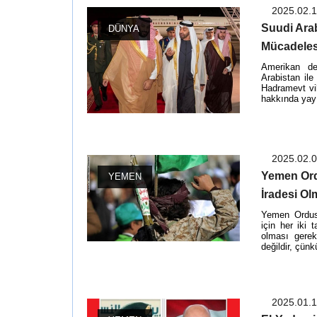
2025.02.
Suudi Ara
DÜNYA
Mücadelesi
Amerikan der
Arabistan ile
Hadramevt vil
hakkında yayı
2025.02.
Yemen Ord
YEMEN
İradesi O
Yemen Ordusu
için her iki 
olması gerek
değildir, çünkü
2025.01.