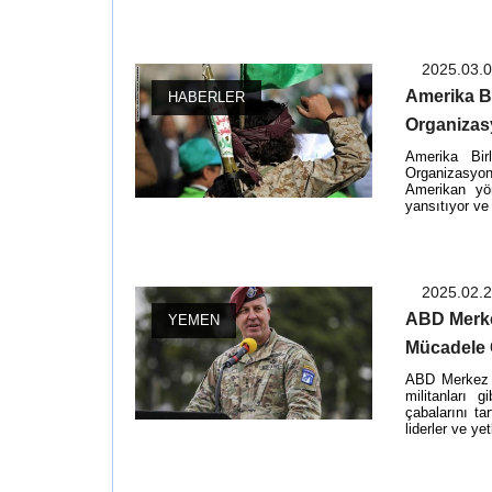
2025.03.
Amerika Bi
HABERLER
Organizasy
Amerika Bir
Organizasyon
Amerikan yön
yansıtıyor ve
2025.02.
ABD Merkez
YEMEN
Mücadele 
ABD Merkez K
militanları 
çabalarını t
liderler ve ye