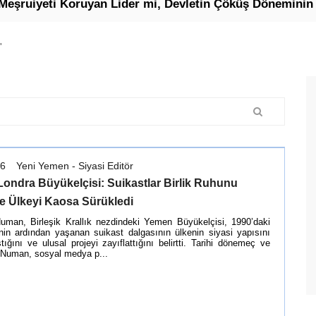
i Koruyan Lider mi, Devletin Çöküş Döneminin Cumhurb
'
26
Yeni Yemen - Siyasi Editör
ondra Büyükelçisi: Suikastlar Birlik Ruhunu
e Ülkeyi Kaosa Sürükledi
uman, Birleşik Krallık nezdindeki Yemen Büyükelçisi, 1990’daki
inin ardından yaşanan suikast dalgasının ülkenin siyasi yapısını
tığını ve ulusal projeyi zayıflattığını belirtti. Tarihi dönemeç ve
ar Numan, sosyal medya p...