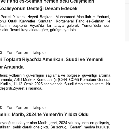
 ve Fahd es-Selman Yemen’deki Gelişmeleri
Koalisyonun Desteği Devam Edecek
 Partisi Yüksek Heyeti Başkanı Muhammed Abdullah el-Yedumi,
yonu Ortak Kuvvetler Komutanı Korgeneral Fahd es-Selman ile
stan’ın başkenti Riyad’da bir araya gelerek Yemen’deki son
le aldı.Resmi kaynaklara göre, görüşmeye İsla...
13
Yeni Yemen - Takipler
i Toplantı Riyad'da Amerikan, Suudi ve Yemenli
r Arasında
deniz yollarının güvenliğini sağlama ve bölgesel güvenliği artırma
psamında, ABD Merkez Komutanlığı (CENTCOM) Komutanı General
Kurilla, 11-12 Ocak 2025 tarihlerinde Suudi Arabistan’a resmi bir
leştirdi.Ziyaret sırasında...
10
Yeni Yemen - Takipler
ehir: Marib, 2024'te Yemen'in Yıldızı Oldu
eydoğusunda yer alan Marib şehri, 2024 yılı boyunca en gelişmiş,
stikrarlı şehir olarak öne çıktı. Bu sonuç, "Berran" medya kuruluşu