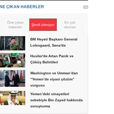
NE ÇIKAN HABERLER
Öne çıkan
En çok
Şimdi izleniyor
haberler
okunan
BM Heyeti Başkanı General
Lolesgaard, Sana'da
Husiler'de Artan Panik ve
Çöküş Belirtileri
Washington ve Umman’dan
“Yemen’de siyasi çözüm”
vurgusu
Yemen’deki cinayetleri
sebebiyle Bin Zayed hakkında
soruşturma