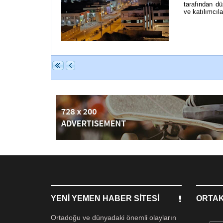
tarafından dü
ve katılımcıla
YENI YEMEN HABER SITESI
ORTAK
Ortadoğu ve dünyadaki önemli olayların