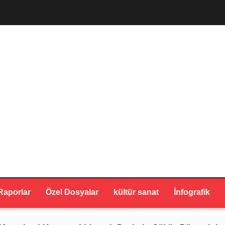
Raporlar
Özel Dosyalar
kültür sanat
İnfografik