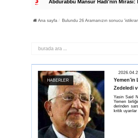
i"
Abdurabbu Mansur Hadi'nin Mirası: Meşruiyet
Ana sayfa
Bulundu 26 Aramanızın sonucu 'istikrar
2026.04.
Yemen’in L
HABERLER
Zedeledi v
Yasin Said N
Yemen birliğ
derinden sars
kritik uyarıl