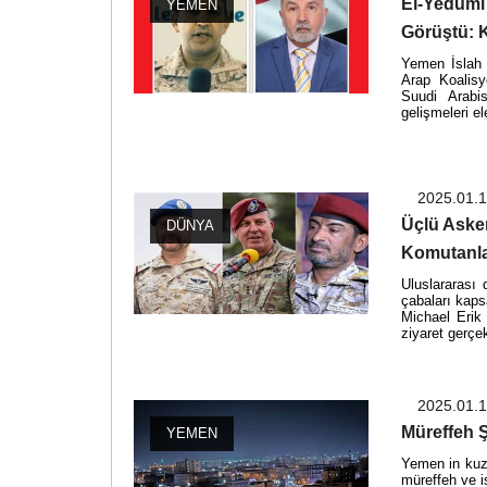
El-Yedumi
YEMEN
Görüştü: 
Yemen İslah
Arap Koalis
Suudi Arabi
gelişmeleri e
2025.01.
Üçlü Asker
DÜNYA
Komutanla
Uluslararası 
çabaları ka
Michael Erik 
ziyaret gerçek
2025.01.
Müreffeh Ş
YEMEN
Yemen in kuz
müreffeh ve i