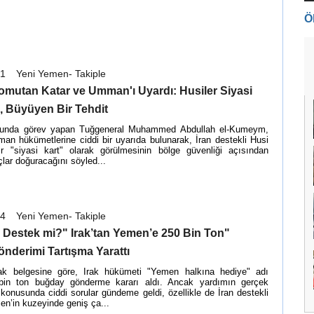
Ö
21
Yeni Yemen- Takiple
omutan Katar ve Umman'ı Uyardı: Husiler Siyasi
, Büyüyen Bir Tehdit
unda görev yapan Tuğgeneral Muhammed Abdullah el-Kumeym,
an hükümetlerine ciddi bir uyarıda bulunarak, İran destekli Husi
 bir "siyasi kart" olarak görülmesinin bölge güvenliği açısından
çlar doğuracağını söyled...
24
Yeni Yemen- Takiple
, Destek mi?" Irak’tan Yemen’e 250 Bin Ton
nderimi Tartışma Yarattı
ak belgesine göre, Irak hükümeti "Yemen halkına hediye" adı
 bin ton buğday gönderme kararı aldı. Ancak yardımın gerçek
 konusunda ciddi sorular gündeme geldi, özellikle de İran destekli
en’in kuzeyinde geniş ça...