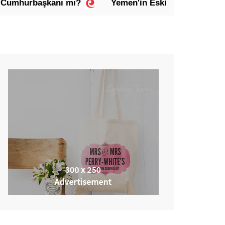
aşkanı mı?
Yemen'in Eski Cumhurbaşkanı Abdurabb