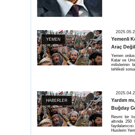
2025.05.
Yemenli K
YEMEN
Araç Değil
Yemen ordus
Katar ve Umm
milislerinin
tehlikeli sonu
2025.04.
"Yardım mı
HABERLER
Buğday Gö
Resmi bir Ir
altında 250
faydalanıcısı
Husilerin Yem