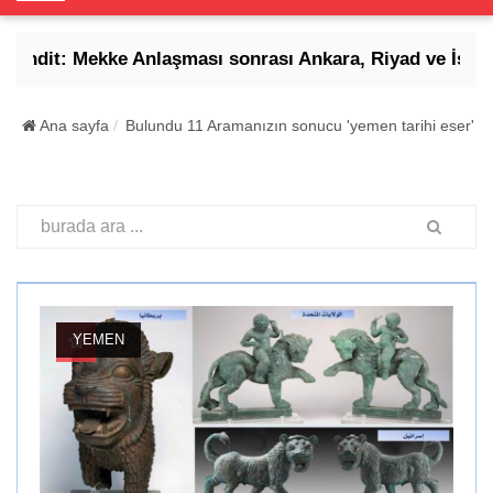
o
g
hdit: Mekke Anlaşması sonrası Ankara, Riyad ve İslamaba
g
l
e
Ana sayfa
Bulundu 11 Aramanızın sonucu 'yemen tarihi eser'
N
a
v
i
g
a
t
i
YEMEN
o
n