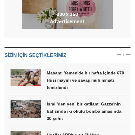
/
SIZIN IÇIN SEÇTIKLERIMIZ
Masam: Yemen'de bir hafta içinde 670
Husi mayını ve savaş mühimmatı
temizlendi
İsrail’den yeni bir katliam: Gazze'nin
batısında iki okulu bombalamasında
30 şehit
Husiler ABD'ye ait SİHA'yı