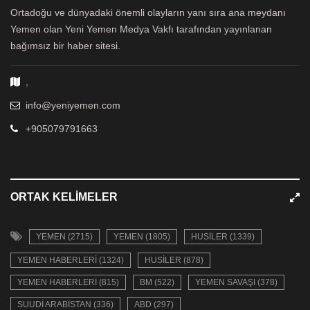
Ortadoğu ve dünyadaki önemli olayların yanı sıra ana meydanı
Yemen olan Yeni Yemen Medya Vakfı tarafından yayınlanan
bağımsız bir haber sitesi.
,
info@yeniyemen.com
+905079791663
ORTAK KELIMELER
YEMEN (2715)
YEMEN (1805)
HUSILER (1339)
YEMEN HABERLERI (1324)
HUSILER (878)
YEMEN HABERLERI (815)
BM (522)
YEMEN SAVAŞI (378)
SUUDI ARABISTAN (336)
ABD (297)