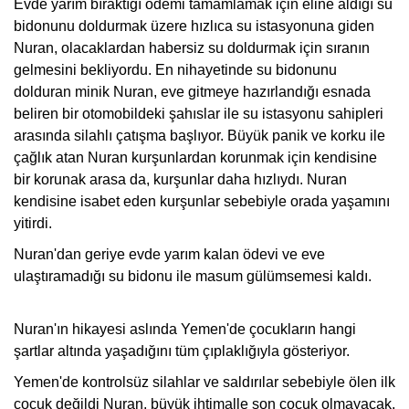
Evde yarım bıraktığı ödemi tamamlamak için eline aldığı su
bidonunu doldurmak üzere hızlıca su istasyonuna giden
Nuran, olacaklardan habersiz su doldurmak için sıranın
gelmesini bekliyordu. En nihayetinde su bidonunu
dolduran minik Nuran, eve gitmeye hazırlandığı esnada
beliren bir otomobildeki şahıslar ile su istasyonu sahipleri
arasında silahlı çatışma başlıyor. Büyük panik ve korku ile
çağlık atan Nuran kurşunlardan korunmak için kendisine
bir korunak arasa da, kurşunlar daha hızlıydı. Nuran
kendisine isabet eden kurşunlar sebebiyle orada yaşamını
yitirdi.
Nuran'dan geriye evde yarım kalan ödevi ve eve
ulaştıramadığı su bidonu ile masum gülümsemesi kaldı.
Nuran'ın hikayesi aslında Yemen'de çocukların hangi
şartlar altında yaşadığını tüm çıplaklığıyla gösteriyor.
Yemen'de kontrolsüz silahlar ve saldırılar sebebiyle ölen ilk
çocuk değildi Nuran, büyük ihtimalle son çocuk olmayacak.