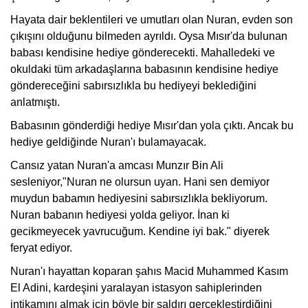
Hayata dair beklentileri ve umutları olan Nuran, evden son
çıkışını olduğunu bilmeden ayrıldı. Oysa Mısır'da bulunan
babası kendisine hediye gönderecekti. Mahalledeki ve
okuldaki tüm arkadaşlarına babasının kendisine hediye
göndereceğini sabırsızlıkla bu hediyeyi beklediğini
anlatmıştı.
Babasının gönderdiği hediye Mısır'dan yola çıktı. Ancak bu
hediye geldiğinde Nuran'ı bulamayacak.
Cansız yatan Nuran'a amcası Munzır Bin Ali
sesleniyor,"Nuran ne olursun uyan. Hani sen demiyor
muydun babamın hediyesini sabırsızlıkla bekliyorum.
Nuran babanın hediyesi yolda geliyor. İnan ki
gecikmeyecek yavrucuğum. Kendine iyi bak." diyerek
feryat ediyor.
Nuran'ı hayattan koparan şahıs Macid Muhammed Kasım
El Adini, kardeşini yaralayan istasyon sahiplerinden
intikamını almak için böyle bir saldırı gerçekleştirdiğini