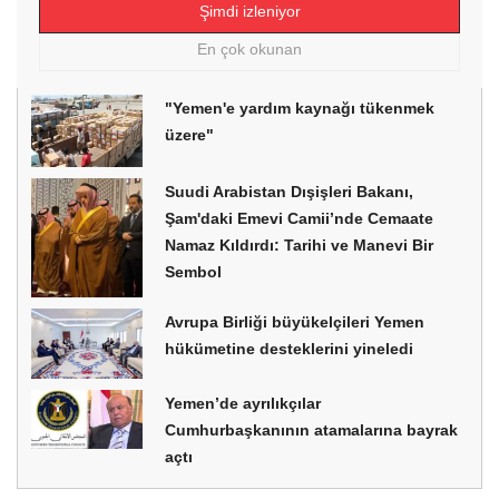
Şimdi izleniyor
En çok okunan
"Yemen'e yardım kaynağı tükenmek
üzere"
Suudi Arabistan Dışişleri Bakanı,
Şam'daki Emevi Camii’nde Cemaate
Namaz Kıldırdı: Tarihi ve Manevi Bir
Sembol
Avrupa Birliği büyükelçileri Yemen
hükümetine desteklerini yineledi
Yemen’de ayrılıkçılar
Cumhurbaşkanının atamalarına bayrak
açtı