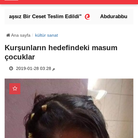
o
g
aşsız Bir Ceset Teslim Edildi"
Abdurabbu Mansur 
g
l
e
Ana sayfa
kültür sanat
N
Kurşunların hedefindeki masum
a
çocuklar
v
i
2019-01-28 03:28 م
g
a
t
i
o
n