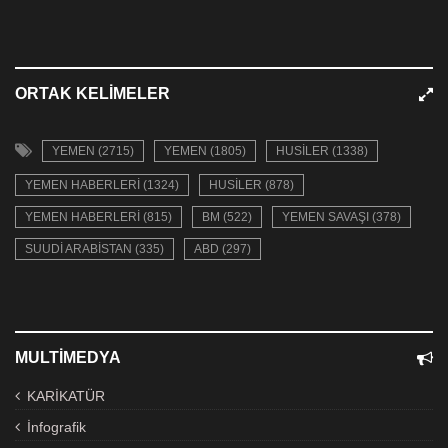
ORTAK KELIMELER
YEMEN (2715)
YEMEN (1805)
HUSILER (1338)
YEMEN HABERLERI (1324)
HUSILER (878)
YEMEN HABERLERI (815)
BM (522)
YEMEN SAVAŞI (378)
SUUDI ARABISTAN (335)
ABD (297)
MULTIMEDYA
KARİKATÜR
İnfografik