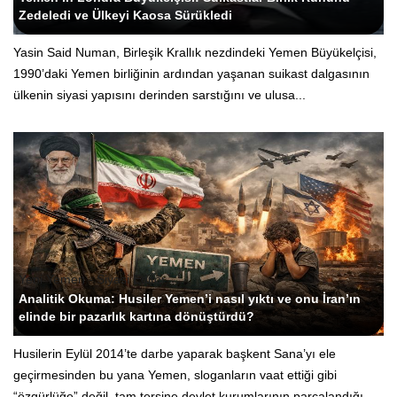
Zedeledi ve Ülkeyi Kaosa Sürükledi
Yasin Said Numan, Birleşik Krallık nezdindeki Yemen Büyükelçisi,
1990’daki Yemen birliğinin ardından yaşanan suikast dalgasının
ülkenin siyasi yapısını derinden sarstığını ve ulusa...
Yeni Yemen - Siyasi Editör
Analitik Okuma: Husiler Yemen’i nasıl yıktı ve onu İran’ın
elinde bir pazarlık kartına dönüştürdü?
Husilerin Eylül 2014’te darbe yaparak başkent Sana’yı ele
geçirmesinden bu yana Yemen, sloganların vaat ettiği gibi
“özgürlüğe” değil, tam tersine devlet kurumlarının parçalandığı,...