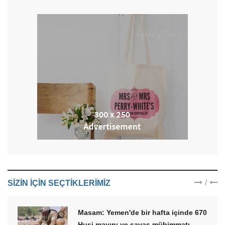
/
SIZIN IÇIN SEÇTIKLERIMIZ
Masam: Yemen'de bir hafta içinde 670
Husi mayını ve savaş mühimmatı