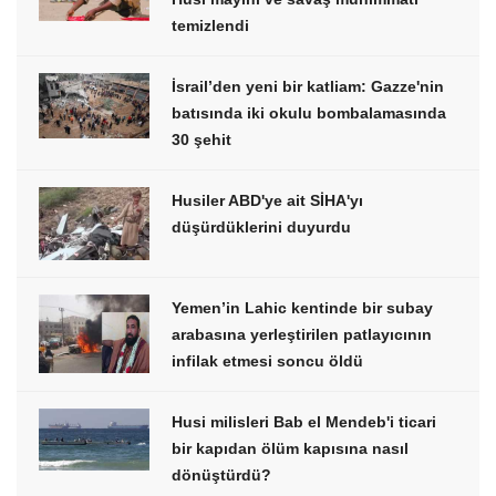
temizlendi
İsrail’den yeni bir katliam: Gazze'nin
batısında iki okulu bombalamasında
30 şehit
Husiler ABD'ye ait SİHA'yı
düşürdüklerini duyurdu
Yemen’in Lahic kentinde bir subay
arabasına yerleştirilen patlayıcının
infilak etmesi soncu öldü
Husi milisleri Bab el Mendeb'i ticari
bir kapıdan ölüm kapısına nasıl
dönüştürdü?