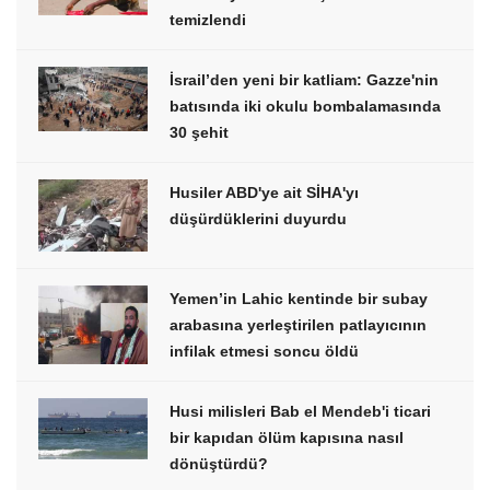
temizlendi
İsrail’den yeni bir katliam: Gazze'nin
batısında iki okulu bombalamasında
30 şehit
Husiler ABD'ye ait SİHA'yı
düşürdüklerini duyurdu
Yemen’in Lahic kentinde bir subay
arabasına yerleştirilen patlayıcının
infilak etmesi soncu öldü
Husi milisleri Bab el Mendeb'i ticari
bir kapıdan ölüm kapısına nasıl
dönüştürdü?