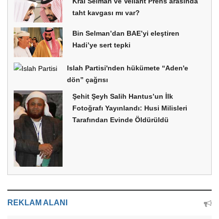
Kral Selman ve Veliaht Prens arasında
taht kavgası mı var?
Bin Selman’dan BAE’yi eleştiren
Hadi’ye sert tepki
Islah Partisi'nden hükümete “Aden'e
dön” çağrısı
Şehit Şeyh Salih Hantus’un İlk
Fotoğrafı Yayınlandı: Husi Milisleri
Tarafından Evinde Öldürüldü
REKLAM ALANI