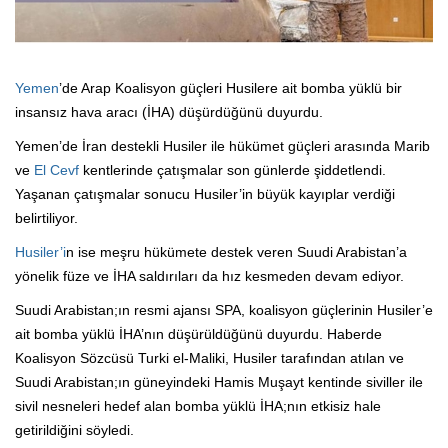
Yemen
’de Arap Koalisyon güçleri Husilere ait bomba yüklü bir
insansız hava aracı (İHA) düşürdüğünü duyurdu.
Yemen’de İran destekli Husiler ile hükümet güçleri arasında Marib
ve
El Cevf
kentlerinde çatışmalar son günlerde şiddetlendi.
Yaşanan çatışmalar sonucu Husiler’in büyük kayıplar verdiği
belirtiliyor.
Husiler’i
n ise meşru hükümete destek veren Suudi Arabistan’a
yönelik füze ve İHA saldırıları da hız kesmeden devam ediyor.
Suudi Arabistan;ın resmi ajansı SPA, koalisyon güçlerinin Husiler’e
ait bomba yüklü İHA’nın düşürüldüğünü duyurdu. Haberde
Koalisyon Sözcüsü Turki el-Maliki, Husiler tarafından atılan ve
Suudi Arabistan;ın güneyindeki Hamis Muşayt kentinde siviller ile
sivil nesneleri hedef alan bomba yüklü İHA;nın etkisiz hale
getirildiğini söyledi.