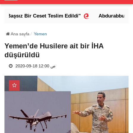
o
g
 Başsız Bir Ceset Teslim Edildi"
Abdurabbu Mansu
g
l
e
Ana sayfa
Yemen
N
Yemen’de Husilere ait bir İHA
a
düşürüldü
v
i
2020-09-18 12:00 ص
g
a
t
i
o
n