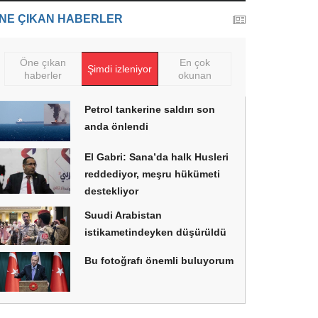
NE ÇIKAN HABERLER
Öne çıkan
En çok
Şimdi izleniyor
haberler
okunan
Petrol tankerine saldırı son
anda önlendi
El Gabri: Sana’da halk Husleri
reddediyor, meşru hükümeti
destekliyor
Suudi Arabistan
istikametindeyken düşürüldü
Bu fotoğrafı önemli buluyorum