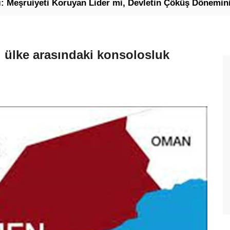
yeti Koruyan Lider mi, Devletin Çöküş Döneminin Cumhu
i ülke arasındaki konsolosluk