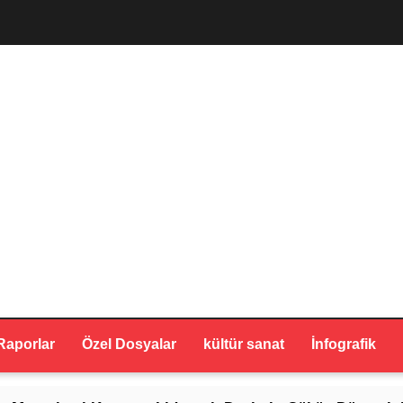
Raporlar
Özel Dosyalar
kültür sanat
İnfografik