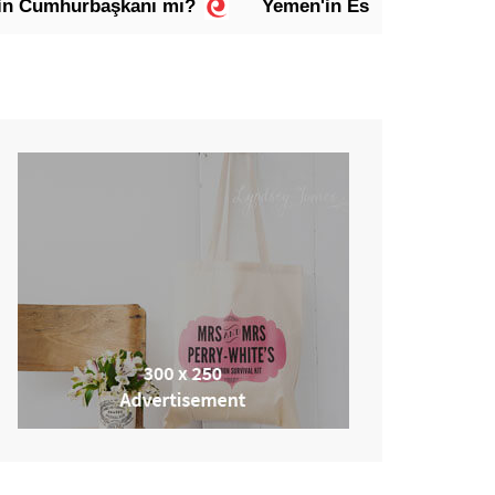
rbaşkanı mı?
Yemen'in Eski Cumhurbaşkanı Abdur