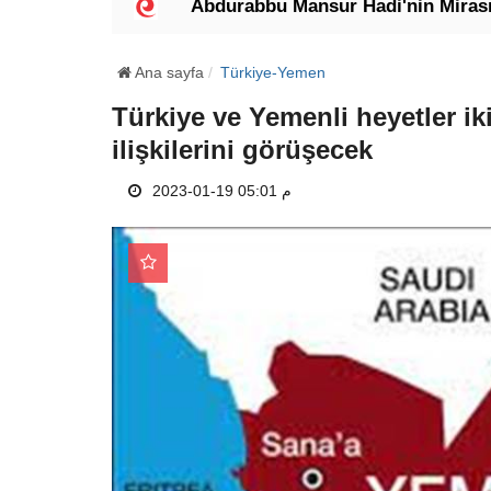
ildi"
Abdurabbu Mansur Hadi'nin Mirası: Meşrui
Ana sayfa
Türkiye-Yemen
Türkiye ve Yemenli heyetler ik
ilişkilerini görüşecek
2023-01-19 05:01 م