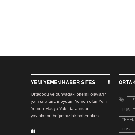
YENI YEMEN HABER SITESI
ORTAK
Ortadoğu ve dünyadaki önemli olayların
YE
yanı sıra ana meydanı Yemen olan Yeni
Yemen Medya Vakfı tarafından
HUSILE
yayınlanan bağımsız bir haber sitesi.
YEMEN 
HUSILE
,