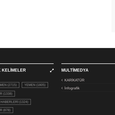
 KELIMELER
MULTIMEDYA
KARİKATÜR
MEN (2715)
YEMEN (1805)
İnfografik
R (1338)
HABERLERI (1324)
R (878)