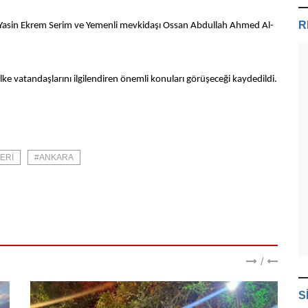
R
ısı Yasin Ekrem Serim ve Yemenli mevkidaşı Ossan Abdullah Ahmed Al-
ki ülke vatandaşlarını ilgilendiren önemli konuları görüşeceği kaydedildi.
ERI
#ANKARA
/
S