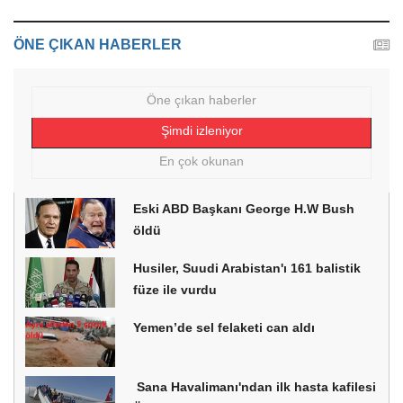
ÖNE ÇIKAN HABERLER
Öne çıkan haberler
Şimdi izleniyor
En çok okunan
Eski ABD Başkanı George H.W Bush
öldü
Husiler, Suudi Arabistan'ı 161 balistik
füze ile vurdu
Yemen’de sel felaketi can aldı
Sana Havalimanı'ndan ilk hasta kafilesi