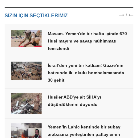
/
SIZIN IÇIN SEÇTIKLERIMIZ
Masam: Yemen'de bir hafta içinde 670
Husi mayını ve savaş mühimmatı
temizlendi
İsrail’den yeni bir katliam: Gazze'nin
batısında iki okulu bombalamasında
30 şehit
Husiler ABD'ye ait SİHA'yı
düşürdüklerini duyurdu
Yemen’in Lahic kentinde bir subay
arabasına yerleştirilen patlayıcının