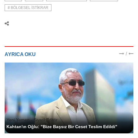
# BÖLGESEL ISTIKRAR
/
AYRICA OKU
Yeni Yemen - Siyasi Editör
Kahtan'ın Oğlu: "Bize Başsız Bir Ceset Teslim Edildi"