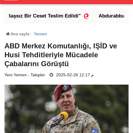
o
g
 Başsız Bir Ceset Teslim Edildi"
Abdurabbu Mansu
g
l
e
Ana sayfa
Yemen
N
ABD Merkez Komutanlığı, IŞİD ve
a
Husi Tehditleriyle Mücadele
v
i
Çabalarını Görüştü
g
Yeni Yemen - Takipler
a
2025-02-26 12:17 م
t
i
o
n