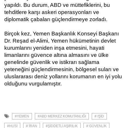
yapıldı. Bu durum, ABD ve müttefiklerini, bu
tehditlere karşı askeri operasyonları ve
diplomatik çabaları güçlendirmeye zorladı.
Birçok kez, Yemen Başkanlık Konseyi Başkanı
Dr. Reşad el-Alimi, Yemen hükümetinin devlet
kurumlarını yeniden inşa etmesini, hayati
limanlarını güvence altına almasını ve ülke
genelinde güvenlik ve istikrarı sağlama
yeteneğini güçlendirmesinin, bölgesel suları ve
uluslararası deniz yollarını korumanın en iyi yolu
olduğunu vurgulamıştır.
#YEMEN
#ABD MERKEZ KOMUTANLIĞI
# IŞİD
#HUSI
# İRAN
#ŞIDDETLI AŞIRILIK
# GÜVENLIK