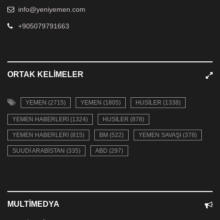
info@yeniyemen.com
+905079791663
ORTAK KELIMELER
YEMEN (2715)
YEMEN (1805)
HUSILER (1338)
YEMEN HABERLERI (1324)
HUSILER (878)
YEMEN HABERLERI (815)
BM (522)
YEMEN SAVAŞI (378)
SUUDI ARABISTAN (335)
ABD (297)
MULTIMEDYA