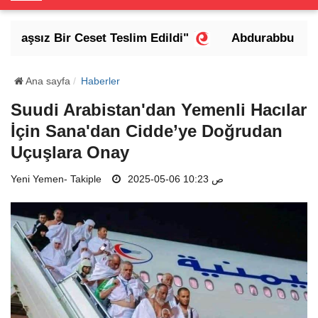
o
g
Başsız Bir Ceset Teslim Edildi"
Abdurabbu Mansur
g
l
e
Ana sayfa
Haberler
N
Suudi Arabistan'dan Yemenli Hacılar
a
İçin Sana'dan Cidde’ye Doğrudan
v
i
Uçuşlara Onay
g
Yeni Yemen- Takiple
a
2025-05-06 10:23 ص
t
i
o
n