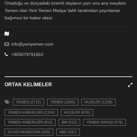
Ortadoğu ve dünyadaki önemli olayların yanı sıra ana meydanı
Yemen olan Yeni Yemen Medya Vakfı tarafından yayınlanan
bağımsız bir haber sitesi.
,
info@yeniyemen.com
+905079791663
ORTAK KELIMELER
YEMEN (2715)
YEMEN (1805)
HUSILER (1338)
YEMEN HABERLERI (1324)
HUSILER (878)
YEMEN HABERLERI (815)
BM (522)
YEMEN SAVAŞI (378)
SUUDI ARABISTAN (335)
ABD (297)