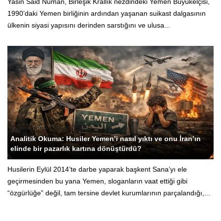
Yasin Said Numan, Birleşik Krallık nezdindeki Yemen Büyükelçisi,
1990’daki Yemen birliğinin ardından yaşanan suikast dalgasının
ülkenin siyasi yapısını derinden sarstığını ve ulusa...
Yeni Yemen - Siyasi Editör
Analitik Okuma: Husiler Yemen’i nasıl yıktı ve onu İran’ın
elinde bir pazarlık kartına dönüştürdü?
Husilerin Eylül 2014’te darbe yaparak başkent Sana’yı ele
geçirmesinden bu yana Yemen, sloganların vaat ettiği gibi
“özgürlüğe” değil, tam tersine devlet kurumlarının parçalandığı,...