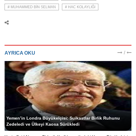
# MUHAMMED BIN SELMAN
# HAC KOLAYLIĞI
/
AYRICA OKU
Yeni Yemen - Siyasi Editör
Yemen’in Londra Büyükelçisi: Suikastlar Birlik Ruhunu
Zedeledi ve Ülkeyi Kaosa Sürükledi