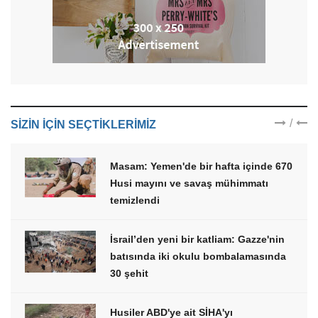
/
SIZIN IÇIN SEÇTIKLERIMIZ
Masam: Yemen'de bir hafta içinde 670
Husi mayını ve savaş mühimmatı
temizlendi
İsrail’den yeni bir katliam: Gazze'nin
batısında iki okulu bombalamasında
30 şehit
Husiler ABD'ye ait SİHA'yı