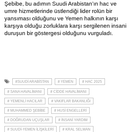
Şebibe, bu adımın Suudi Arabistan’ın hac ve
umre hizmetlerinde üstlendiği lider rolün bir
yansıması olduğunu ve Yemen halkının karşı
karşıya olduğu zorluklara karşı sergilenen insani
duruşun bir göstergesi olduğunu vurguladı.
#SUUDI ARABISTAN
# YEMEN
# HAC 2025
# SANA HAVALIMANI
# CIDDE HAVALIMANI
# YEMENLI HACILAR
# VAKIFLAR BAKANLIĞI
# MUHAMMED ŞEBIBE
# HUSI ENGELLERI
# DOĞRUDAN UÇUŞLAR
# İNSANI YARDIM
# SUUDI-YEMEN İLIŞKILERI
# KRAL SELMAN