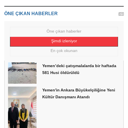
ÖNE ÇIKAN HABERLER
Öne çıkan haberler
Şimdi izleniyor
En çok okunan
Yemen’deki çatışmalalarda bir haftada
581 Husi öldürüldü
Yemen'in Ankara Büyükelçiliğine Yeni
Kültür Danışmanı Atandı