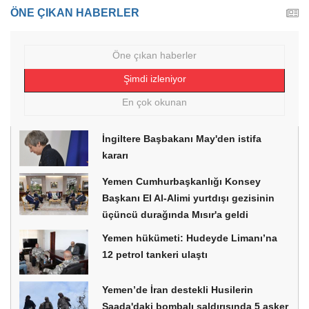
ÖNE ÇIKAN HABERLER
Öne çıkan haberler
Şimdi izleniyor
En çok okunan
İngiltere Başbakanı May'den istifa
kararı
Yemen Cumhurbaşkanlığı Konsey
Başkanı El Al-Alimi yurtdışı gezisinin
üçüncü durağında Mısır'a geldi
Yemen hükümeti: Hudeyde Limanı’na
12 petrol tankeri ulaştı
Yemen’de İran destekli Husilerin
Saada'daki bombalı saldırısında 5 asker