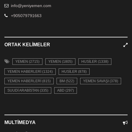
info@yeniyemen.com
+905079791663
ORTAK KELIMELER
YEMEN (2715)
YEMEN (1805)
HUSILER (1338)
YEMEN HABERLERI (1324)
HUSILER (878)
YEMEN HABERLERI (815)
BM (522)
YEMEN SAVAŞI (378)
SUUDI ARABISTAN (335)
ABD (297)
MULTIMEDYA