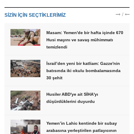
/
SIZIN IÇIN SEÇTIKLERIMIZ
Masam: Yemen'de bir hafta içinde 670
Husi mayını ve savaş mühimmatı
temizlendi
İsrail’den yeni bir katliam: Gazze'nin
batısında iki okulu bombalamasında
30 şehit
Husiler ABD'ye ait SİHA'yı
düşürdüklerini duyurdu
Yemen’in Lahic kentinde bir subay
arabasına yerleştirilen patlayıcının