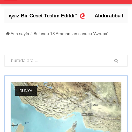
o
g
şsız Bir Ceset Teslim Edildi"
Abdurabbu Mansur Ha
g
l
e
Ana sayfa
Bulundu 18 Aramanızın sonucu 'Avrupa'
N
a
v
i
g
a
t
i
DÜNYA
o
n