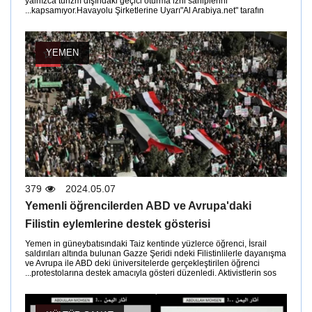
yalnızca turizm dışındaki geçici oturma izni sahiplerini
kapsamıyor.Havayolu Şirketlerine Uyarı"Al Arabiya.net" tarafın...
YEMEN
379
2024.05.07
Yemenli öğrencilerden ABD ve Avrupa'daki
Filistin eylemlerine destek gösterisi
Yemen in güneybatısındaki Taiz kentinde yüzlerce öğrenci, İsrail
saldırıları altında bulunan Gazze Şeridi ndeki Filistinlilerle dayanışma
ve Avrupa ile ABD deki üniversitelerde gerçekleştirilen öğrenci
protestolarına destek amacıyla gösteri düzenledi. Aktivistlerin sos...