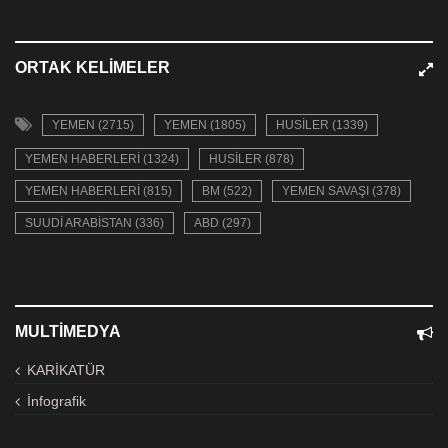
ORTAK KELIMELER
YEMEN (2715)
YEMEN (1805)
HUSILER (1339)
YEMEN HABERLERI (1324)
HUSILER (878)
YEMEN HABERLERI (815)
BM (522)
YEMEN SAVAŞI (378)
SUUDI ARABISTAN (336)
ABD (297)
MULTIMEDYA
KARİKATÜR
İnfografik