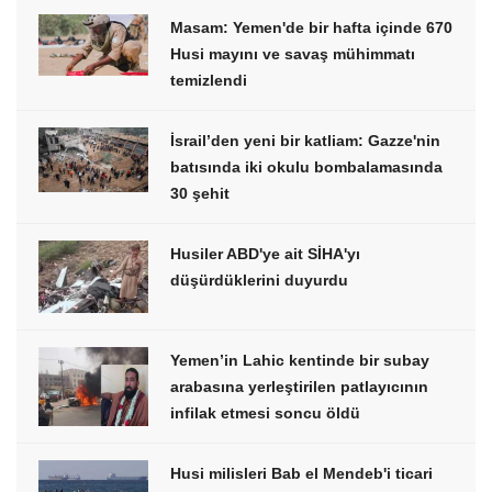
Masam: Yemen'de bir hafta içinde 670
Husi mayını ve savaş mühimmatı
temizlendi
İsrail’den yeni bir katliam: Gazze'nin
batısında iki okulu bombalamasında
30 şehit
Husiler ABD'ye ait SİHA'yı
düşürdüklerini duyurdu
Yemen’in Lahic kentinde bir subay
arabasına yerleştirilen patlayıcının
infilak etmesi soncu öldü
Husi milisleri Bab el Mendeb'i ticari