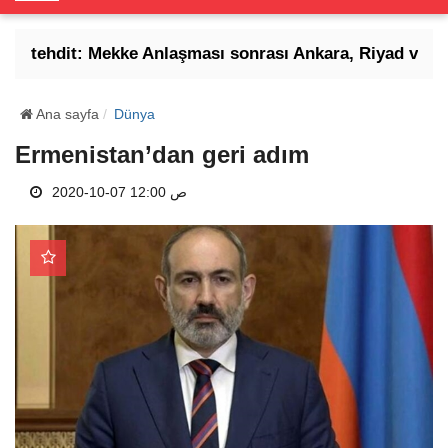
o
g
e tehdit: Mekke Anlaşması sonrası Ankara, Riyad ve İsl
g
l
e
Ana sayfa
Dünya
N
Ermenistan’dan geri adım
a
v
2020-10-07 12:00 ص
i
g
a
t
i
o
n