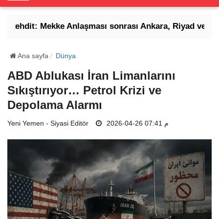
o
g
 tehdit: Mekke Anlaşması sonrası Ankara, Riyad ve İsla
g
l
e
Ana sayfa
Dünya
N
ABD Ablukası İran Limanlarını
a
Sıkıştırıyor… Petrol Krizi ve
v
i
Depolama Alarmı
g
Yeni Yemen - Siyasi Editör
a
2026-04-26 07:41 م
t
i
o
n