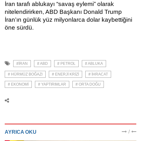
İran tarafı ablukayı “savaş eylemi” olarak
nitelendirirken, ABD Başkanı Donald Trump
İran’ın günlük yüz milyonlarca dolar kaybettiğini
öne sürdü.
#İRAN
# ABD
# PETROL
# ABLUKA
# HÜRMÜZ BOĞAZI
# ENERJI KRIZI
# IHRACAT
# EKONOMI
# YAPTIRIMLAR
# ORTA DOĞU
/
AYRICA OKU