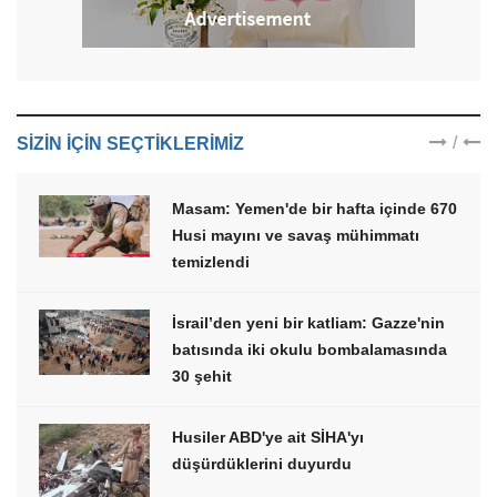
/
SIZIN IÇIN SEÇTIKLERIMIZ
Masam: Yemen'de bir hafta içinde 670
Husi mayını ve savaş mühimmatı
temizlendi
İsrail’den yeni bir katliam: Gazze'nin
batısında iki okulu bombalamasında
30 şehit
Husiler ABD'ye ait SİHA'yı
düşürdüklerini duyurdu