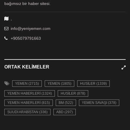
bağımsız bir haber sitesi.
,
info@yeniyemen.com
+905079791663
ORTAK KELIMELER
YEMEN (2715)
YEMEN (1805)
HUSILER (1339)
YEMEN HABERLERI (1324)
HUSILER (878)
YEMEN HABERLERI (815)
BM (522)
YEMEN SAVAŞI (378)
SUUDI ARABISTAN (336)
ABD (297)