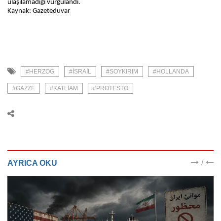
ulaşılamadığı vurgulandı.
Kaynak: Gazeteduvar
#HERZOG
#ISRAIL
#SOYKIRIM
#HOLLANDA
#GAZZE
#KATLIAM
#PROTESTO
/
AYRICA OKU