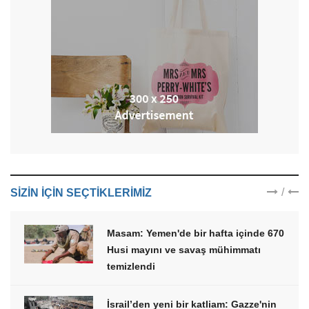
/
SIZIN IÇIN SEÇTIKLERIMIZ
Masam: Yemen'de bir hafta içinde 670
Husi mayını ve savaş mühimmatı
temizlendi
İsrail’den yeni bir katliam: Gazze'nin