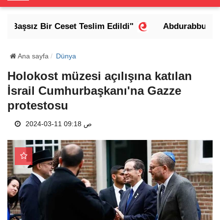
o
g
 Başsız Bir Ceset Teslim Edildi"
Abdurabbu Mansur
g
l
e
Ana sayfa
Dünya
N
Holokost müzesi açılışına katılan
a
İsrail Cumhurbaşkanı'na Gazze
v
i
protestosu
g
a
2024-03-11 09:18 ص
t
i
o
n