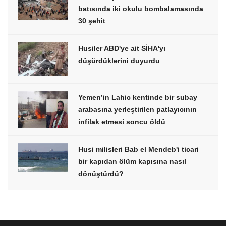
batısında iki okulu bombalamasında
30 şehit
Husiler ABD'ye ait SİHA'yı
düşürdüklerini duyurdu
Yemen’in Lahic kentinde bir subay
arabasına yerleştirilen patlayıcının
infilak etmesi soncu öldü
Husi milisleri Bab el Mendeb'i ticari
bir kapıdan ölüm kapısına nasıl
dönüştürdü?