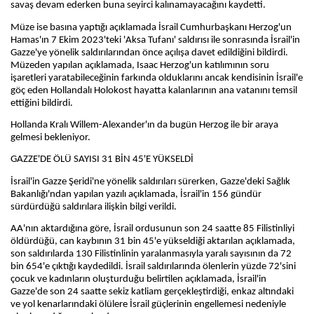
savaş devam ederken buna seyirci kalınamayacağını kaydetti.
Müze ise basına yaptığı açıklamada İsrail Cumhurbaşkanı Herzog'un
Hamas'ın 7 Ekim 2023'teki 'Aksa Tufanı' saldırısı ile sonrasında İsrail'in
Gazze'ye yönelik saldırılarından önce açılışa davet edildiğini bildirdi.
Müzeden yapılan açıklamada, Isaac Herzog'un katılımının soru
işaretleri yaratabileceğinin farkında olduklarını ancak kendisinin İsrail'e
göç eden Hollandalı Holokost hayatta kalanlarının ana vatanını temsil
ettiğini bildirdi.
Hollanda Kralı Willem-Alexander'ın da bugün Herzog ile bir araya
gelmesi bekleniyor.
GAZZE'DE ÖLÜ SAYISI 31 BİN 45'E YÜKSELDİ
İsrail'in Gazze Şeridi'ne yönelik saldırıları sürerken, Gazze'deki Sağlık
Bakanlığı'ndan yapılan yazılı açıklamada, İsrail'in 156 gündür
sürdürdüğü saldırılara ilişkin bilgi verildi.
AA'nın aktardığına göre, İsrail ordusunun son 24 saatte 85 Filistinliyi
öldürdüğü, can kaybının 31 bin 45'e yükseldiği aktarılan açıklamada,
son saldırılarda 130 Filistinlinin yaralanmasıyla yaralı sayısının da 72
bin 654'e çıktığı kaydedildi. İsrail saldırılarında ölenlerin yüzde 72'sini
çocuk ve kadınların oluşturduğu belirtilen açıklamada, İsrail'in
Gazze'de son 24 saatte sekiz katliam gerçekleştirdiği, enkaz altındaki
ve yol kenarlarındaki ölülere İsrail güçlerinin engellemesi nedeniyle