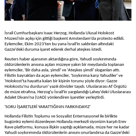
İsrail Cumhurbaşkanı Isaac Herzog, Hollanda Ulusal Holokost
Müzesi'nin açılışı için gittiği başkent Amsterdam'da protesto edildi.
Eylemciler, Ekim 2023'ten bu yana İsrail'in saldırıları altındaki
Gazze'deki duruma işaret ederek derhal ateşkes istedi.
Reuters haber ajansının aktardığına göre, Yahudi soykırımında
öldürülenlerin anısına açılan müzeye yakın bir meydanda toplanan
eylemciler, 'Bir daha asla, şimdi' ve 'Ateşkes şimdi' sloganları attı.
Filistin bayrakları da açan eylemciler, 'Soykırıma karşı Yahudiler' ve
'Holokost'ta hayatta kalan bir kişinin torunu şöyle diyor: Gazze
Holokostu'nu durdurun' yazılı dövizler taşıdı. Uluslararası Af Örgütü
de müze etrafına, Herzog'u İsrail'in yargılandığı Lahey'deki Uluslararası
Adalet Divanı'na (UAD) yönlendiren işaretler yerleştirdi.
'SORU İŞARETLERİ YARATTIĞININ FARKINDAYIZ'
Hollanda Filistin Toplumu ve Sosyalist Enternasyonel ile birlikte
bugünkü eylemi düzenleyen Hollanda merkezli siyonizm karşıtı Erev
Rave platformu, konuya ilişkin yaptığı açıklamada, müze her ne kadar
Yahudi soykırımında öldürülenlerin anısını onurlandırsa da Gazze'deki