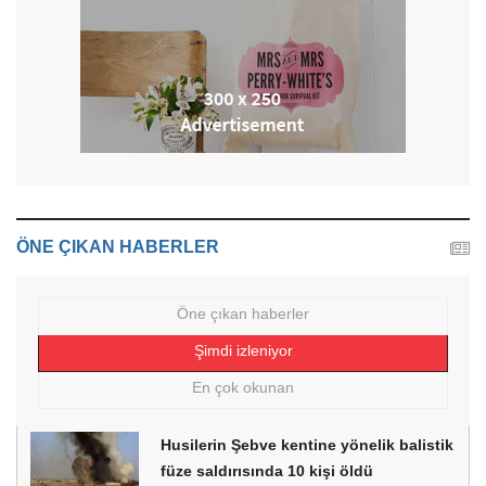
ÖNE ÇIKAN HABERLER
Öne çıkan haberler
Şimdi izleniyor
En çok okunan
Husilerin Şebve kentine yönelik balistik
füze saldırısında 10 kişi öldü