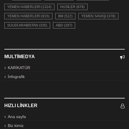
YEMEN HABERLERI (1324)
HUSILER (878)
YEMEN HABERLERI (815)
BM (522)
YEMEN SAVAŞI (378)
SUUDI ARABISTAN (335)
ABD (297)
MULTIMEDYA
KARİKATÜR
İnfografik
HIZLI LINKLER
Ana sayfa
Biz kimiz