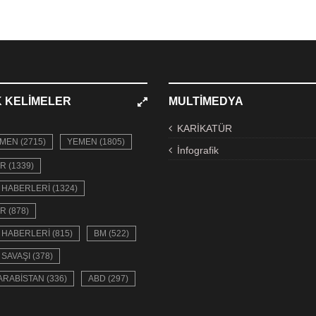
 KELIMELER
MULTIMEDYA
KARİKATÜR
MEN (2715)
YEMEN (1805)
İnfografik
R (1339)
HABERLERI (1324)
R (878)
HABERLERI (815)
BM (522)
SAVAŞI (378)
ARABISTAN (336)
ABD (297)