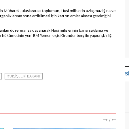
n Mübarek, uluslararası toplumun, Husi milislerin uzlaşmazlığına ve
anlıklarının sona erdirilmesi için katı önlemler alması gerektiğini
rılan üç referansa dayanarak Husi milislerinin barışı sağlama ve
 hükümetinin yeni BM Yemen elçisi Grundenberg ile yapıcı işbirliği
S
#DIŞIŞLERI BAKANI
/