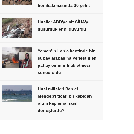
bombalamasında 30 şehit
Husiler ABD'ye ait SİHA'yı
düşürdüklerini duyurdu
Yemen’in Lahic kentinde bir
subay arabasına yerleştirilen
patlayıcının infilak etmesi
soncu öldü
Husi milisleri Bab el
Mendeb'i ticari bir kapıdan
ölüm kapısına nasıl
dönüştürdü?