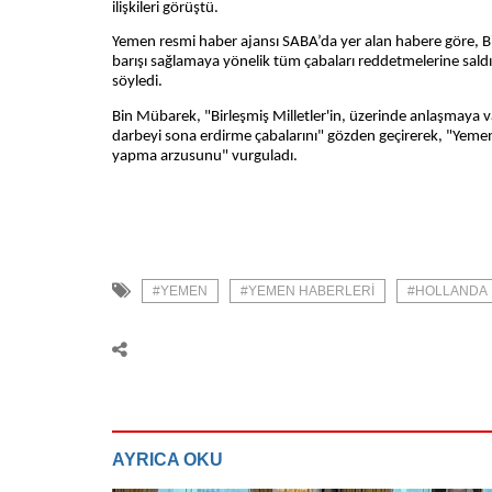
ilişkileri görüştü.
Yemen resmi haber ajansı SABA’da yer alan habere göre, Bi
barışı sağlamaya yönelik tüm çabaları reddetmelerine saldırg
söyledi.
Bin Mübarek, "Birleşmiş Milletler'in, üzerinde anlaşmaya va
darbeyi sona erdirme çabalarını" gözden geçirerek, "Yemen
yapma arzusunu" vurguladı.
#YEMEN
#YEMEN HABERLERI
#HOLLANDA
AYRICA OKU