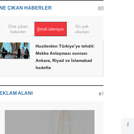
NE ÇIKAN HABERLER
Öne çıkan
En çok
Şimdi izleniyor
haberler
okunan
Husilerden Türkiye’ye tehdit:
Mekke Anlaşması sonrası
Ankara, Riyad ve İslamabad
hedefte
EKLAM ALANI