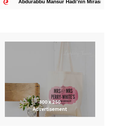
durabbu Mansur Hadi'nin Mirası: Meşruiyeti Koruyan L