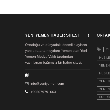
YENI YEMEN HABER SITESI
ORTAK
Ortadoğu ve dünyadaki önemli olayların
YE
yanı sıra ana meydanı Yemen olan Yeni
Yemen Medya Vakfı tarafından
HUSILE
yayınlanan bağımsız bir haber sitesi.
YEMEN 
HUSILE
,
YEMEN 
info@yeniyemen.com
YEMEN 
+905079791663
SUUDI 