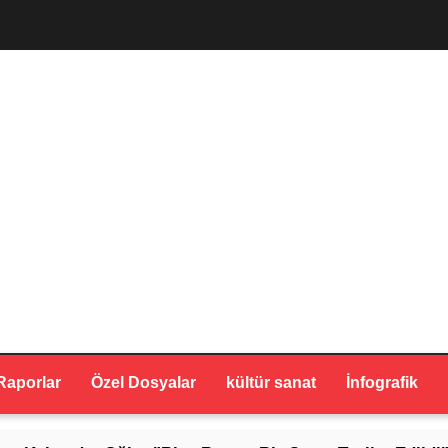
Raporlar
Özel Dosyalar
kültür sanat
İnfografik