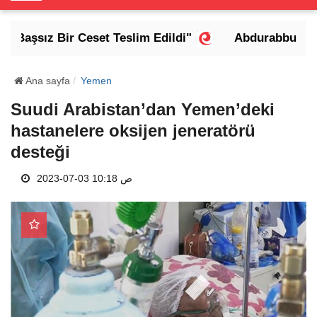
o
g
 Başsız Bir Ceset Teslim Edildi"
Abdurabbu Mansur
g
l
e
Ana sayfa
Yemen
N
Suudi Arabistan’dan Yemen’deki
a
hastanelere oksijen jeneratörü
v
i
desteği
g
a
2023-07-03 10:18 ص
t
i
o
n