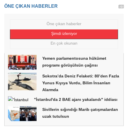
ÖNE ÇIKAN HABERLER
Öne çıkan haberler
Şimdi izleniyor
En çok okunan
Yemen parlamentosuna hükümet
programı görüşülsün çağrısı
Sokotra’da Deniz Felaketi: 80’den Fazla
Yunus Kıyıya Vurdu, Bilim İnsanları
Alarmda
"İstanbul'da 2 BAE ajanı yakalandı" iddiası
Sivillerin sığındığı Marib çatışmalardan
uzak tutulsun