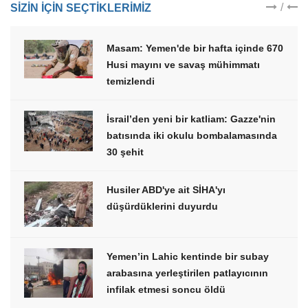
/
SIZIN IÇIN SEÇTIKLERIMIZ
Masam: Yemen'de bir hafta içinde 670
Husi mayını ve savaş mühimmatı
temizlendi
İsrail’den yeni bir katliam: Gazze'nin
batısında iki okulu bombalamasında
30 şehit
Husiler ABD'ye ait SİHA'yı
düşürdüklerini duyurdu
Yemen’in Lahic kentinde bir subay
arabasına yerleştirilen patlayıcının
infilak etmesi soncu öldü