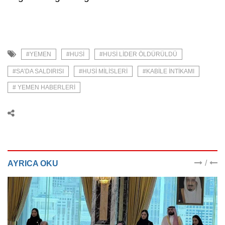
#YEMEN
#HUSI
#HUSI LIDER ÖLDÜRÜLDÜ
#SA’DA SALDIRISI
#HUSI MILISLERI
#KABILE INTIKAMI
# YEMEN HABERLERI
/
AYRICA OKU