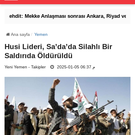
o
g
 tehdit: Mekke Anlaşması sonrası Ankara, Riyad ve İsla
g
l
e
Ana sayfa
Yemen
N
Husi Lideri, Sa’da’da Silahlı Bir
a
Saldırıda Öldürüldü
v
i
Yeni Yemen - Takipler
2025-01-05 06:37 م
g
a
t
i
o
n