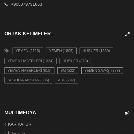
+905079791663
ORTAK KELIMELER
YEMEN (2715)
YEMEN (1805)
HUSILER (1339)
YEMEN HABERLERI (1324)
HUSILER (878)
YEMEN HABERLERI (815)
BM (522)
YEMEN SAVAŞI (378)
SUUDI ARABISTAN (336)
ABD (297)
MULTIMEDYA
KARİKATÜR
İnfografik