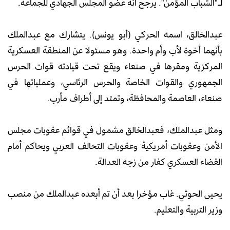
لـ"الشباب المؤمن". يرجح أنه عضو المجلس الجهادي للجماعة.
عبدالخالق، اسمه الحركي (أبو يونس). يتشارك مع عبدالملك
بأنهما أخوة لأب وأم واحدة. وهو مسئولا عن المنطقة العسكرية
المركزية ومقرها في صنعاء ويقع تحت قيادته قوات الحرس
الجمهوري والقوات الخاصة والحرس الرئاسي، وعملياتها في
صنعاء، العاصمة والمحافظة، وتمتد إلى أطراف مأرب.
ومثل عبدالملك، فعبدالخالق مشمول في قوائم عقوبات مجلس
الأمن وعقوبات أمريكية وعقوبات التحالف العربي ويحاكم أمام
القضاء العسكري كفار من زجه العدالة.
يحيى الحوثي. غاب مؤخرا بعد أن تم أبعده عبدالملك من منصب
وزير التربية والتعليم.