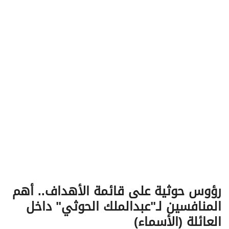
v
i
g
a
t
i
o
n
رؤوس حوثية على قائمة الأهداف.. أهم
المنافسين لـ"عبدالملك الحوثي" داخل
العائلة (الأسماء)