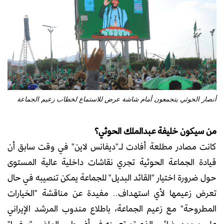
أنصار الحوثي يتجمعون أمام شاشة عرض للاستماع لخطاب زعيم الجماعة
من سيكون خليفة عبدالملك الحوثي؟
كانت مصادر مطلعة أفادت لـ"ديفانس لاين" في وقت سابق أن
قيادة الجماعة الحوثية تجري نقاشات داخلية عالية المستوى
حول ضرورة اختيار "القائد البديل" للجماعة يمكن تنصيبه في حال
تعرض زعيمها لأي استهداف.. مفيدة عن مناقشة "الخيارات
المطروحة" مع زعيم الجماعة، باطلاع مندوب المرشد الإيراني
علي محمد رضائي، الذي تم تعيينه في أغسطس الماضي "سفيرا"