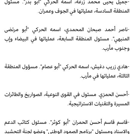
-جميل يحيى محمد زرعة، اسمه الحركي "أبو بدر". مسئول
المنطقة السادسة، عملياتها في الجوف وعمران.
-ناصر أحمد صبحان المحمدي، اسمه الحركي "أبو مرتضى
المنبهي". مسئول المنطقة السابعة، عملياتها في البيضاء وإب
وجنوب مأرب.
-هادي زريب دغيش، اسمه الحركي "أبو عصام". مسؤول المنطقة
الثالثة، عملياتها في مأرب.
-أحسن الحمزي. مسئول في القوى النوعية، الصواريخ والطائرات
المسيرة والتقنيات الاستراتيجية.
-قاسم قاسم أحسن الحمران "أبو كوثر". مسئول كتائب الدعم
والاسناد ومسئول "برنامج الصمود الوطني" وعضو لجنة التحشيد