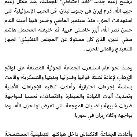
ترشيح زعيم جديد "قائد احتياطي" للجماعة، بعد مقتل زعيم
حزب الله، ذراع إيران في جنوب لبنان، في الحرب الإسرائيلية التي
استهدفت الحزب منذ سبتمبر الماضي وخسر فيها أمينه العام
حسن نصر الله، أبرز خامنئي عربيا، ثم خليفته المحتمل هاشم
صفي الدين، الذي كان مسئولا عن "المجلس التنفيذي" الجهاز
التنفيذي والمالي للحزب.
ومنذ نحو عام استنفرت الجماعة الحوثية المصنفة على لوائح
الإرهاب لإعادة تعبئة قواتها وقدراتها وبنيتها والعسكرية، وقامت
بسلسة إجراءات احترازية وأعادت تنظيم الإجراءات الأمنية
وتحديث آليات القيادة والسيطرة والاتصالات، تحسبا لمواجهة
ضربات شبيهة بالضربات الموجعة التي تعرض لها حزب الله، وما
يواجهه وكلاء إيران في سوريا.
وأعادت الجماعة الانكماش داخل هياكلها التنظيمية المستنسخة