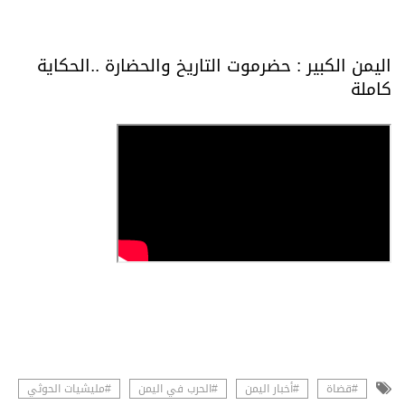
اليمن الكبير : حضرموت التاريخ والحضارة ..الحكاية
كاملة
#قضاة
#أخبار اليمن
#الحرب في اليمن
#مليشيات الحوثي