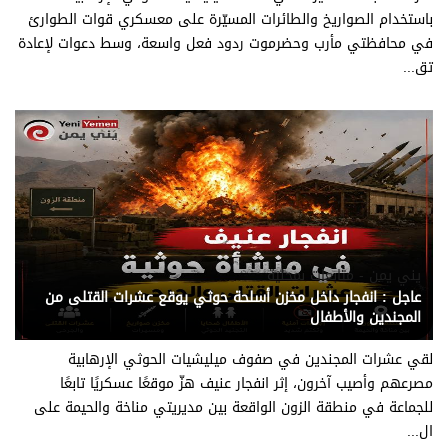
باستخدام الصواريخ والطائرات المسيّرة على معسكري قوات الطوارئ
في محافظتي مأرب وحضرموت ردود فعل واسعة، وسط دعوات لإعادة
تق...
يني يمن - متابعات ىمحلية
عاجل : انفجار داخل مخزن أسلحة حوثي يوقع عشرات القتلى من
المجندين والأطفال
لقي عشرات المجندين في صفوف ميليشيات الحوثي الإرهابية
مصرعهم وأصيب آخرون، إثر انفجار عنيف هزّ موقعًا عسكريًا تابعًا
للجماعة في منطقة الزون الواقعة بين مديريتي مناخة والحيمة على
ال...