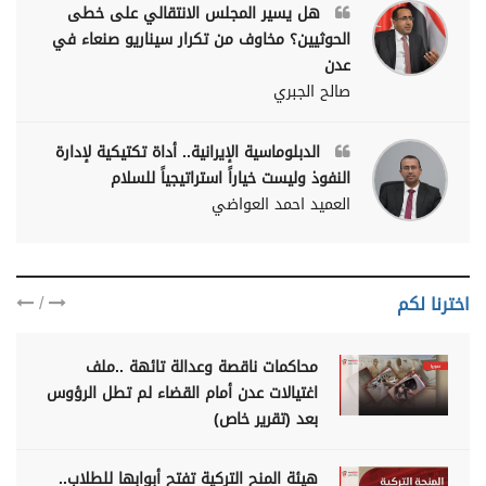
هل يسير المجلس الانتقالي على خطى
الحوثيين؟ مخاوف من تكرار سيناريو صنعاء في
عدن
صالح الجبري
الدبلوماسية الإيرانية.. أداة تكتيكية لإدارة
النفوذ وليست خياراً استراتيجياً للسلام
العميد احمد العواضي
/
اخترنا لكم
محاكمات ناقصة وعدالة تائهة ..ملف
اغتيالات عدن أمام القضاء لم تطل الرؤوس
بعد (تقرير خاص)
هيئة المنح التركية تفتح أبوابها للطلاب..