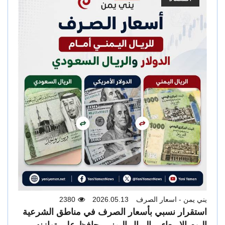
a
v
i
g
a
t
i
o
n
يني يمن - اسعار الصرف
2026.05.13
2380
استقرار نسبي بأسعار الصرف في مناطق الشرعية
اليوم الاربعاء .. الريال اليمني يحافظ على توازنه