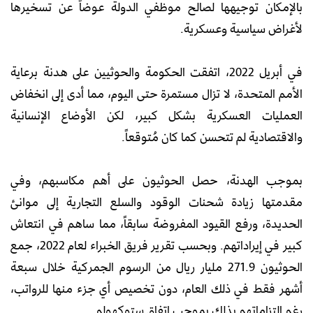
بالإمكان توجيهها لصالح موظفي الدولة عوضاً عن تسخيرها
لأغراض سياسية وعسكرية.
في أبريل 2022، اتفقت الحكومة والحوثيين على هدنة برعاية
الأمم المتحدة، لا تزال مستمرة حتى اليوم، مما أدى إلى انخفاض
العمليات العسكرية بشكل كبير، لكن الأوضاع الإنسانية
والاقتصادية لم تتحسن كما كان مُتوقعاً.
بموجب الهدنة، حصل الحوثيون على أهم مكاسبهم، وفي
مقدمتها زيادة شحنات الوقود والسلع التجارية إلى موانئ
الحديدة، ورفع القيود المفروضة سابقاً، مما ساهم في انتعاش
كبير في إيراداتهم. وبحسب تقرير فريق الخبراء لعام 2022، جمع
الحوثيون 271.9 مليار ريال من الرسوم الجمركية خلال سبعة
أشهر فقط في ذلك العام، دون تخصيص أي جزء منها للرواتب،
رغم التزاماتهم بذلك بموجب اتفاق ستوكهولم.