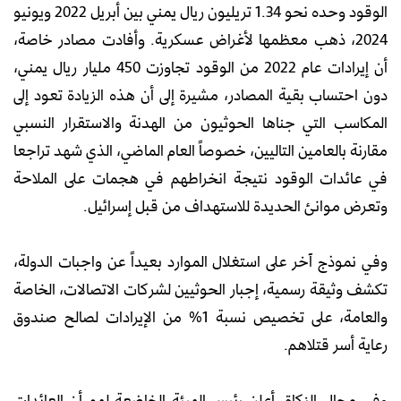
الوقود وحده نحو 1.34 تريليون ريال يمني بين أبريل 2022 ويونيو
2024، ذهب معظمها لأغراض عسكرية. وأفادت مصادر خاصة،
أن إيرادات عام 2022 من الوقود تجاوزت 450 مليار ريال يمني،
دون احتساب بقية المصادر، مشيرة إلى أن هذه الزيادة تعود إلى
المكاسب التي جناها الحوثيون من الهدنة والاستقرار النسبي
مقارنة بالعامين التاليين، خصوصاً العام الماضي، الذي شهد تراجعا
في عائدات الوقود نتيجة انخراطهم في هجمات على الملاحة
وتعرض موانئ الحديدة للاستهداف من قبل إسرائيل.
وفي نموذج آخر على استغلال الموارد بعيداً عن واجبات الدولة،
تكشف وثيقة رسمية، إجبار الحوثيين لشركات الاتصالات، الخاصة
والعامة، على تخصيص نسبة 1% من الإيرادات لصالح صندوق
رعاية أسر قتلاهم.
وفي مجال الزكاة، أعلن رئيس الهيئة الخاضعة لهم أن العائدات