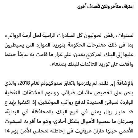
اعتراف متأخر ولكن لأهداف أخرى
لسنوات، رفض الحوثيون كل المبادرات الرامية لحل أزمة الرواتب،
بما في ذلك مقترحات الحكومة بتوريد الموارد التي يسيطرون
عليها إلى البنك المركزي بعدن، على غرار ما قامت به سابقاً حينما
وافقت على توريد العائدات للبنك بصنعاء.
بالإضافة إلى ذلك، لم يلتزموا باتفاق ستوكهولم لعام 2018، والذي
ينص على تخصيص عائدات ضرائب ورسوم المشتقات النفطية
الواردة لموانئ الحديدة لدفع رواتب الموظفين، إذ اكتفوا بإيداع
35 مليار ريال يمني في فرع البنك بالمحافظة في البداية،
وسرعان ما سحبوا الأموال بشكل أحادي، وهو ما أقر به المبعوث
الأممي حينها مارتن غريفيث في إحاطته لمجلس الأمن يوم 14