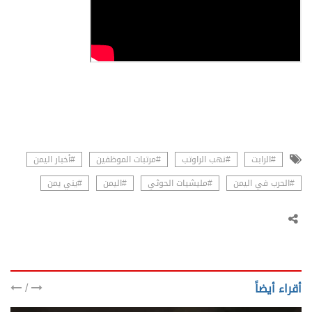
#الرابت
#نهب الراوتب
#مرتبات الموظفين
#أخبار اليمن
#الحرب في اليمن
#مليشيات الحوثي
#اليمن
#يني يمن
/
أقراء أيضاً