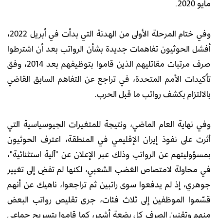
مايو 2020.
وفي ختام المرحلة الأولى من الهدنة التي بدأت في أبريل 2022،
أفشل الحوثيون تفاهمات جديدة بشأن الرواتب بعد أن اشترطوا
صرف مرتبات مقاتليهم الذين قاموا بتوظيفهم بعد 2014، وفق
تأكيدات الأمم المتحدة، في تراجع عن التفاهم السابق القاضي
بالالتزام بكشف رواتب ما قبل الحرب.
وفي نهاية العام الماضي، ونتيجة للمتغيرات الجيوسياسية التي
أثرت على نفوذ إيران الإقليمي في المنطقة، اعترف الحوثيون
بمسؤوليتهم عن الرواتب وذلك عبر الإعلان عن "آلية استثنائية"،
في محاولة لامتصاص الغضب الشعبي، لكنها لم تفضِ إلى تغيير
جوهري، إذ لم يدفعوا سوى راتبين ثم تراجعوا، ناهيك عن أنهم
قسّموا الموظفين إلى ثلاث فئات، جرى تقليص رواتب البعض
منهم وتقنين الصرف كل بضعة أشهر، كما قاموا بتسريح جماعي