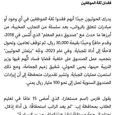
فقدان ثقة الموظفين
يدرك الحوثيون جيدًا أنهم فقدوا ثقة الموظفين في أي وعود أو
مبادرات تتعلق بالرواتب، بعد سلسلة من التجارب المخيبة، من
أبرزها ما حدث مع "صندوق دعم المعلم" الذي أُسّس في 2018،
وقدم حافزًا وحيدًا بقيمة 30,000 ريال، ثم توقف لعامين، وتحول
لاحقًا إلى أداة للجباية. وفي عام 2023، وجّه "برلمان الحوثيين"
بتجميد عمل الصندوق على خلفية قضايا فساد اتُّهم فيها وزير
التربية حينها، يحيى الحوثي، شقيق زعيم الجماعة، ومع ذلك
استمرت عمليات الجباية. وتشير تقديرات متحفظة إلى أن إيرادات
الصندوق السنوية تصل إلى نحو 100 مليار ريال يمني.
يقول فارس (اسم مستعار)، الذي أمضى 15 عامًا في تعليم
الطلاب بمحافظة إب: "لم يعد الراتب استحقاقًا، بل أداة إذلال.
نحتاج إلى جهة مستقلة تنقذ هذا الملف من يد السياسة".