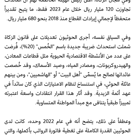
تجاوزت 120 مليار ريال خلال عام 2023 فقط، ما يتيح تقديراً
متحفظاً لإجمالي إيرادات القطاع منذ 2018 بنحو 680 مليار ريال.
وفي السياق نفسه، أجرى الحوثيون تعديلات على قانون الزكاة
شملت استحداث ضريبة جديدة باسم "الخُمس" (20%)، فُرضت
على عدد من الأنشطة الاقتصادية الحيوية مثل قطاعات المعادن،
والهيدروكربونات، ومصادر المياه، وصيد الأسماك، وقد خُصصت
عائداتها لصالح ما يُسمّى "أهل البيت" أو "الهاشميين"، ومن بينهم
عائلة الحوثي، في استنساخ لنظام الامتيازات الذي كان سائداً في
عهد أئمة الزيدية. وقد أثار هذا القرار انتقادات واسعة اعتبرته
تمييزاً طبقياً يتنافى مع مبدأ المواطنة المتساوية.
وعطفاً على ذلك، يتضح أنه في عام 2022 وحده، كانت لدى
الحوثيين القدرة الكاملة على تغطية فاتورة الرواتب بأكملها، والتي