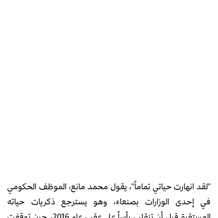
"لقد انهارت حياتي تماماً"، يقول محمد مانع، الموظف الحكومي
في إحدى الوزارات بصنعاء، وهو يسترجع ذكريات حياته
المستقرة قبل أن تنقلب رأساً على عقب عام 2016، حين توقفت