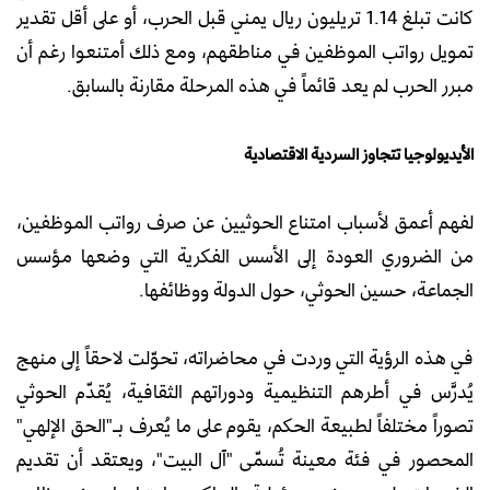
كانت تبلغ 1.14 تريليون ريال يمني قبل الحرب، أو على أقل تقدير
تمويل رواتب الموظفين في مناطقهم، ومع ذلك أمتنعوا رغم أن
مبرر الحرب لم يعد قائماً في هذه المرحلة مقارنة بالسابق.
الأيديولوجيا تتجاوز السردية الاقتصادية
لفهم أعمق لأسباب امتناع الحوثيين عن صرف رواتب الموظفين،
من الضروري العودة إلى الأسس الفكرية التي وضعها مؤسس
الجماعة، حسين الحوثي، حول الدولة ووظائفها.
في هذه الرؤية التي وردت في محاضراته، تحوّلت لاحقاً إلى منهج
يُدرَّس في أطرهم التنظيمية ودوراتهم الثقافية، يُقدّم الحوثي
تصوراً مختلفاً لطبيعة الحكم، يقوم على ما يُعرف بـ"الحق الإلهي"
المحصور في فئة معينة تُسمّى "آل البيت"، ويعتقد أن تقديم