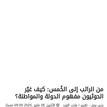
v
i
g
a
t
i
o
n
من الراتب إلى الخُمس: كيف غيّر
الحوثيون مفهوم الدولة والمواطنة؟
يني يمن - تقرير / مارب الورد
الأثنين 05 مايو ,2025 09:59 مساءً