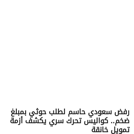
v
i
g
a
t
i
o
n
رفض سعودي حاسم لطلب حوثي بمبلغ
ضخم.. كواليس تحرك سري يكشف أزمة
تمويل خانقة