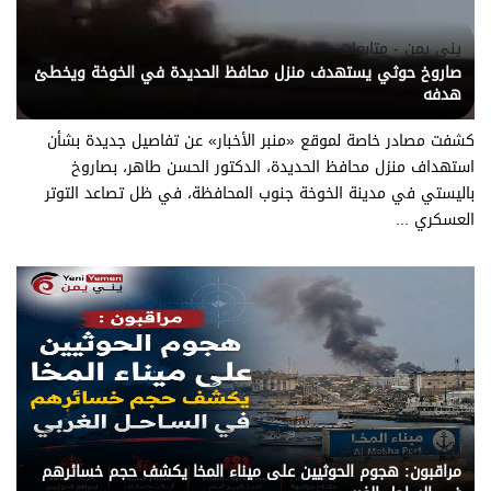
يني يمن - متابعات
صاروخ حوثي يستهدف منزل محافظ الحديدة في الخوخة ويخطئ
هدفه
كشفت مصادر خاصة لموقع «منبر الأخبار» عن تفاصيل جديدة بشأن
استهداف منزل محافظ الحديدة، الدكتور الحسن طاهر، بصاروخ
باليستي في مدينة الخوخة جنوب المحافظة، في ظل تصاعد التوتر
العسكري ...
يني يمن - متابعات
مراقبون: هجوم الحوثيين على ميناء المخا يكشف حجم خسائرهم