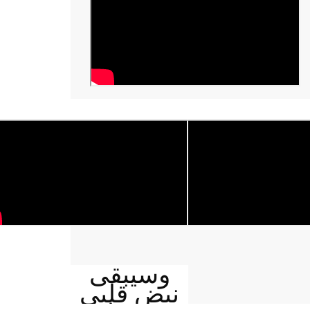
وسيبقى
نبض قلبي