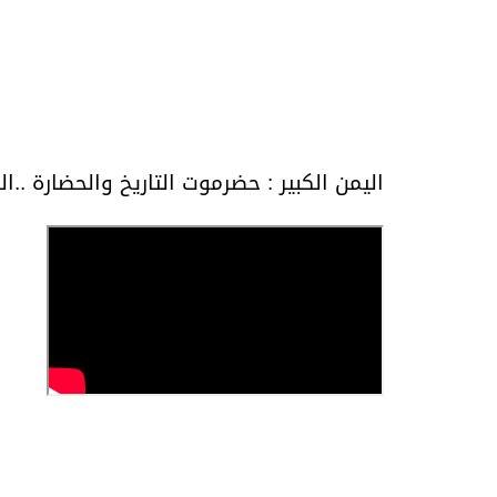
اليمن الكبير : حضرموت التاريخ والحضارة ..ال