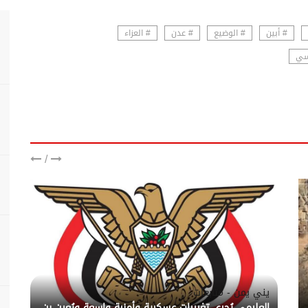
# أبين
# الوضيع
# عدن
# العزاء
اسي
/
يني يمن - متابعات
العليمي يُجري تغييرات عسكرية وأمنية واسعة ويُعين بن