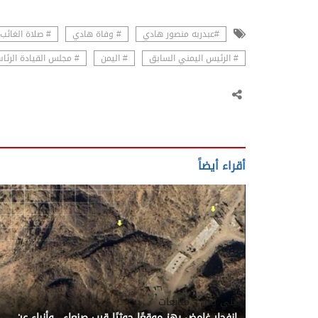
#عبدربه منصور هادي
# وفاة هادي
# صلاة الغائب
# الرئيس اليمني السابق
# اليمن
# مجلس القيادة الرئ
أقراء أيضاً
يني يمن - متابعات
انفجار غامض يهز موقعًا حوثيًا قرب صنعاء.. وأنباء عن