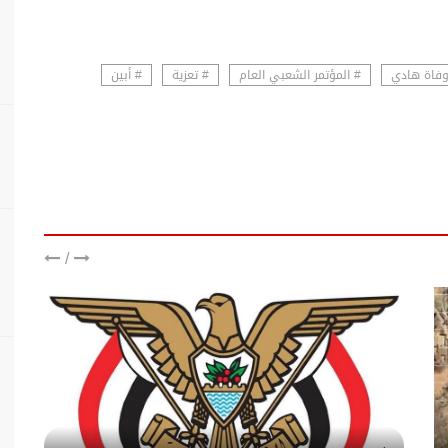
وفاة هادي
# المؤتمر الشعبي العام
# تعزية
# أبين
/