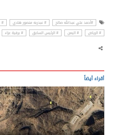
#أحمد علي عبدالله صالح
# عبدربه منصور هادي
# 
# الرياض
# اليمن
# الرئيس السابق
# برقية عزاء
أقراء أيضاً