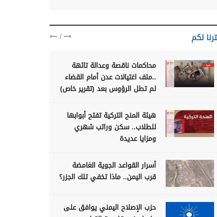
/
رنا لكم
محاكمات ناقصة وعدالة تائهة
..ملف اغتيالات عدن أمام القضاء
لم تطل الرؤوس بعد (تقرير خاص)
هيئة المنح التركية تفتح أبوابها
للطلاب.. سكن وراتب شهري
ومزايا عديدة
أسرار القواعد الجوية الغامضة
قرب اليمن.. ماذا تخفي تلك الجزر؟
حزب الإصلاح اليمني يوافق على