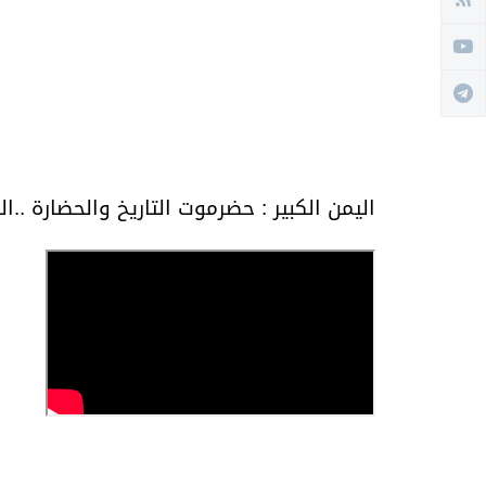
اليمن الكبير : حضرموت التاريخ والحضارة ..ال