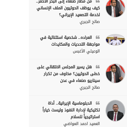
من مطار صنعاء إلى البحر الأحمر..
كيف يوظف الحوثيون الملف الإنساني
لخدمة التصعيد الإيراني؟
صالح الجبري
العراده.. شخصية استثنائية في
مواجهة التحديات والمكايدات
الوعيلي الأغبس
هل يسير المجلس الانتقالي على
خطى الحوثيين؟ مخاوف من تكرار
سيناريو صنعاء في عدن
صالح الجبري
الدبلوماسية الإيرانية.. أداة
تكتيكية لإدارة النفوذ وليست خياراً
استراتيجياً للسلام
العميد احمد العواضي