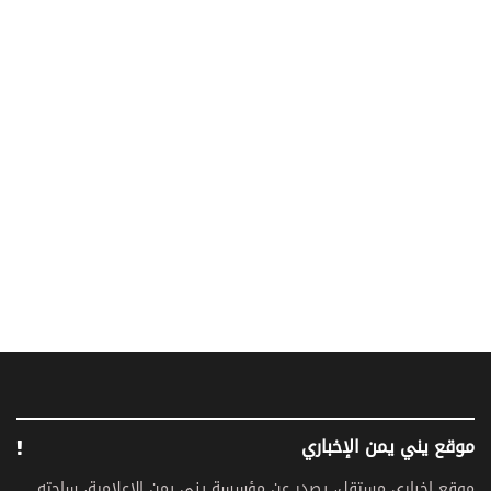
موقع يني يمن الإخباري
موقع اخباري مستقل، يصدر عن مؤسسة يني يمن الإعلامية، ساحته