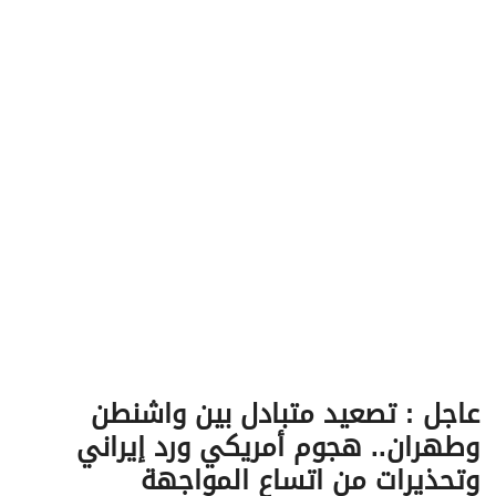
v
i
g
a
t
i
o
n
عاجل : تصعيد متبادل بين واشنطن
وطهران.. هجوم أمريكي ورد إيراني
وتحذيرات من اتساع المواجهة