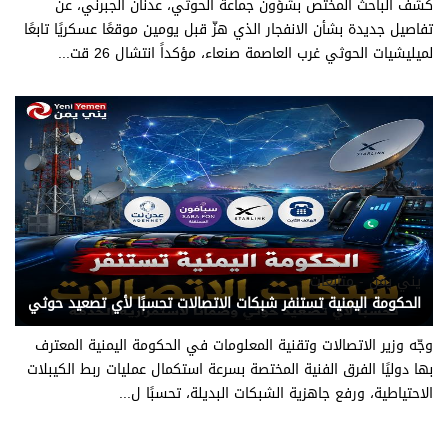
كشف الباحث المختص بشؤون جماعة الحوثي، عدنان الجبرني، عن
تفاصيل جديدة بشأن الانفجار الذي هزّ قبل يومين موقعًا عسكريًا تابعًا
لميليشيات الحوثي غرب العاصمة صنعاء، مؤكداً انتشال 26 قت...
يني يمن - متابعات
الحكومة اليمنية تستنفر شبكات الاتصالات تحسبًا لأي تصعيد حوثي
وجّه وزير الاتصالات وتقنية المعلومات في الحكومة اليمنية المعترف
بها دوليًا الفرق الفنية المختصة بسرعة استكمال عمليات ربط الكيبلات
الاحتياطية، ورفع جاهزية الشبكات البديلة، تحسبًا ل...