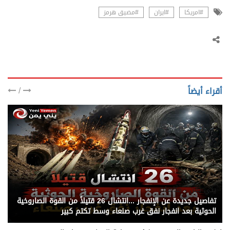
#امريكا
#ايران
#مضيق هرمز
/
أقراء أيضاً
يني يمن - متابعات
تفاصيل جديدة عن الإنفجار ...انتشال 26 قتيلاً من القوة الصاروخية
الحوثية بعد انفجار نفق غرب صنعاء وسط تكتم كبير