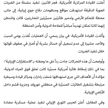
أعلنت القيادة المركزية الأمريكية، فجر الاثنين، تنفيذ سلسلة من الضربات
الجوية الدقيقة استهدفت مواقع ومنظومات دفاع جوي إيرانية، إلى جانب
محطة للتحكم الأرضي وتدمير طائرتين مسيّرتين انتحاريتين، قالت واشنطن
إنهما كانتا تمثلان تهديداً مباشراً للملاحة الدولية وأمن المنطقة.
وأكدت القيادة الأمريكية، في بيان رسمي، أن العمليات نُفذت يومي السبت
والأحد، مشيرة إلى عدم تسجيل أي خسائر بشرية أو أضرار في صفوف قواتها
خلال تنفيذ الضربات.
وأوضحت أن هذه التحركات جاءت رداً على ما وصفته بـ"الاستفزازات الإيرانية"،
بما في ذلك إسقاط طائرة أمريكية مسيّرة كانت تحلق فوق المياه الدولية،
مؤكدة أن الأهداف التي جرى استهدافها شملت رادارات ومراكز قيادة وسيطرة
مرتبطة بتشغيل الطائرات المسيّرة في منطقتي غوروك وجزيرة قشم داخل
الأراضي الإيرانية.
وفي المقابل، أعلن الحرس الثوري الإيراني تنفيذ عملية عسكرية مضادة