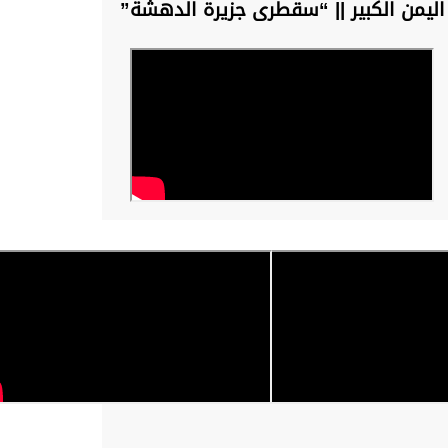
اليمن الكبير || “سقطرى جزيرة الدهشة”