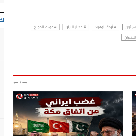
اخت
سيئون
# أزمة الوقود
# مطار الريان
# عودة الحجاج
للطيران
/