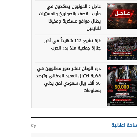
عاجل : الحوثيون يصعّدون في
مأرب.. قصف بالصواريخ والمسيّرات
يطال مواقع عسكرية ومخيمًا
للنازحين
غزة تشيع 112 شهيداً في أكبر
جنازة جماعية منذ بدء الحرب
درع الوطن تنشر صور مطلوبين في
قضية اغتيال العميد الردفاني وترصد
50 ألف ريال سعودي لمن يدلي
بمعلومات
احة اعلانية