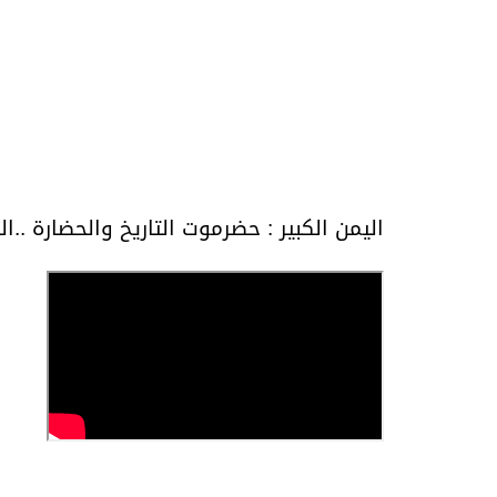
اليمن الكبير : حضرموت التاريخ والحضارة ..ال