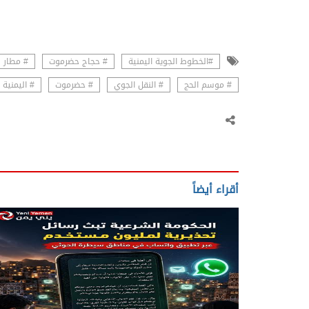
#الخطوط الجوية اليمنية
# حجاج حضرموت
# مطار 
# موسم الحج
# النقل الجوي
# حضرموت
# اليمنية 
أقراء أيضاً