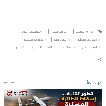
#وزارة الداخلية
# عرفات قيفان
# ميليشيات الحوثي
# المخابرات الحوثية
# انتحال صفة
# الحكومة الشرعية
# الأمن اليمني
# الشائعات
# التضليل الإعلامي
# اليمن
/
أقراء أيضاً