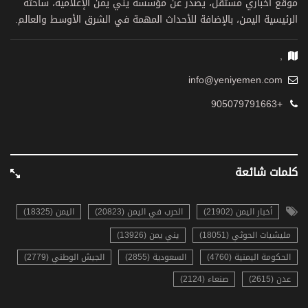
موقع اخباري مستقل، يصدر عن مؤسسة يني يمن الإعلامية، ساحته
الرئيسية اليمن، بالإضافة للأحداث المهمة في الشرق الأوسط والعالم.
,
info@yeniyemen.com
+905079791663
كلمات شائعة
أخبار اليمن (21902)
الحرب في اليمن (20823)
اليمن (18325)
مليشيات الحوثي (18051)
يني يمن (13926)
الحكومة اليمنية (4760)
السعودية (2855)
الجيش الوطني (2779)
عدن (2615)
صنعاء (2124)