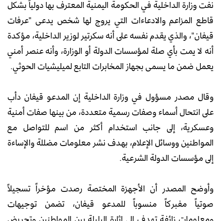
نفت وزارة الداخلية في الحكومة اليمنية المعترف بها دولياً بشكل
قاطع المزاعم والادعاءات التي يروج لها شخص يدعى "عرفات
قيفان"، والذي يقدم نفسه على أنه سكرتير لوزير الداخلية، مؤكدة
أنه لا يمت بأي صلة لمؤسسات الدولة أو الوزارة، وأنه عنصر أمني
يعمل ضمن ما يسمى بجهاز المخابرات التابع لميليشيات الحوثي.
وقال مصدر مسؤول في وزارة الداخلية إن المدعو قيفان دأب
على انتحال أسماء وصفات رسمية متعددة، من بينها صفات أمنية
وعسكرية، إلى جانب استخدام أكثر من اسم للتواصل مع
المواطنين ووسائل الإعلام، بهدف نشر معلومات مضللة والإساءة
إلى مؤسسات الدولة الشرعية.
وأوضح المصدر أن الأجهزة المختصة رصدت مؤخراً تسجيلاً
صوتياً مفبركاً منسوباً للمدعو قيفان، تضمن توجيهات
ومعلومات زائفة تهدف إلى إثارة البلبلة بين المواطنين وتحريض