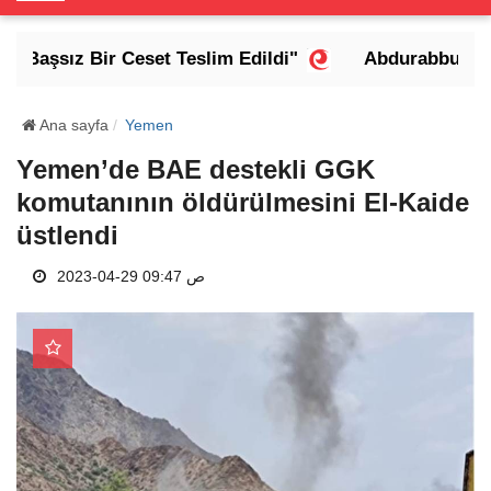
o
g
 Başsız Bir Ceset Teslim Edildi"
Abdurabbu Mansu
g
l
e
Ana sayfa
Yemen
N
Yemen’de BAE destekli GGK
a
komutanının öldürülmesini El-Kaide
v
i
üstlendi
g
a
2023-04-29 09:47 ص
t
i
o
n