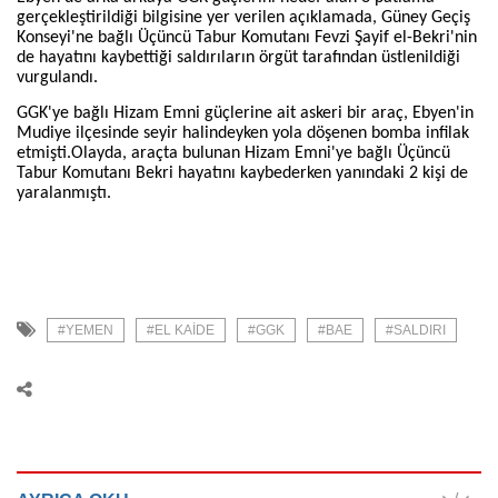
gerçekleştirildiği bilgisine yer verilen açıklamada, Güney Geçiş
Konseyi'ne bağlı Üçüncü Tabur Komutanı Fevzi Şayif el-Bekri'nin
de hayatını kaybettiği saldırıların örgüt tarafından üstlenildiği
vurgulandı.
GGK'ye bağlı Hizam Emni güçlerine ait askeri bir araç, Ebyen'in
Mudiye ilçesinde seyir halindeyken yola döşenen bomba infilak
etmişti.Olayda, araçta bulunan Hizam Emni'ye bağlı Üçüncü
Tabur Komutanı Bekri hayatını kaybederken yanındaki 2 kişi de
yaralanmıştı.
#YEMEN
#EL KAIDE
#GGK
#BAE
#SALDIRI