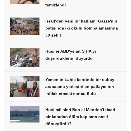
temizlendi
İsrail’den yeni bir katliam: Gazze'nin
batısında iki okulu bombalamasında
30 şehit
Husiler ABD'ye ait SİHA'yı
düşürdüklerini duyurdu
Yemen’in Lahic kentinde bir subay
arabasına yerleştirilen patlayıcının
infilak etmesi soncu öldü
Husi milisleri Bab el Mendeb'i ticari
bir kapıdan ölüm kapısına nasıl
dönüştürdü?