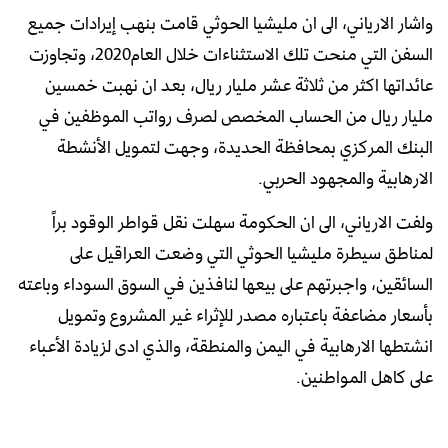
واشار الارياني، الى ان مليشيا الحوثي قامت بنهب إيرادات جميع
السفن التي منحت تلك الاستثناءات خلال العام2020، وتجاوزت
عائداتها اكثر من ثلاثة عشر مليار ريال، بعد ان نهبت خمسين
مليار ريال من الحساب المخصص لصرف رواتب الموظفين في
البنك المركزي بمحافظة الحديدة، وجهت لتمويل الأنشطة
الارهابية والمجهود الحربي‏.
ولفت الارياني، الى ان الحكومة سهلت نقل قواطر الوقود براً
لمناطق سيطرة مليشيا الحوثي التي وضعت العراقيل على
السائقين، واجبرتهم على بيعها لنافذين في السوق السوداء وباعته
بأسعار مضاعفة باعتباره مصدر للإثراء غير المشروع وتمويل
انشتطها الارهابية في اليمن والمنطقة، والذي ادى لزيادة الأعباء
على كاهل المواطنين‏.