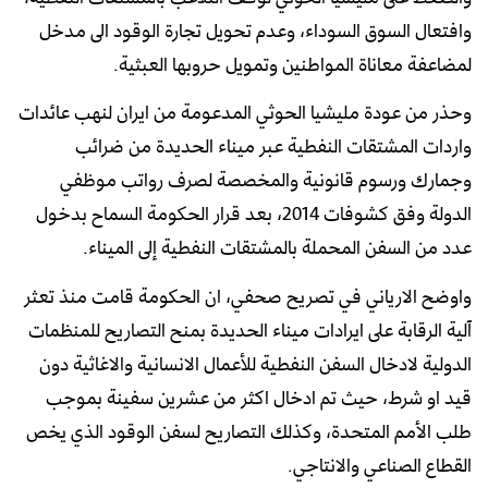
وافتعال السوق السوداء، وعدم تحويل تجارة الوقود الى مدخل
لمضاعفة معاناة المواطنين وتمويل حروبها العبثية.
وحذر من عودة مليشيا الحوثي المدعومة من ايران لنهب عائدات
واردات المشتقات النفطية عبر ميناء الحديدة من ضرائب
وجمارك ورسوم قانونية والمخصصة لصرف رواتب موظفي
الدولة وفق كشوفات 2014، بعد قرار الحكومة السماح بدخول
عدد من السفن المحملة بالمشتقات النفطية إلى الميناء‏.
واوضح الارياني في تصريح صحفي، ان الحكومة قامت منذ تعثر
آلية الرقابة على ايرادات ميناء الحديدة بمنح التصاريح للمنظمات
الدولية لادخال السفن النفطية للأعمال الانسانية والاغاثية دون
قيد او شرط، حيث تم ادخال اكثر من عشرين سفينة بموجب
طلب الأمم المتحدة، وكذلك التصاريح لسفن الوقود الذي يخص
القطاع الصناعي والانتاجي‏.