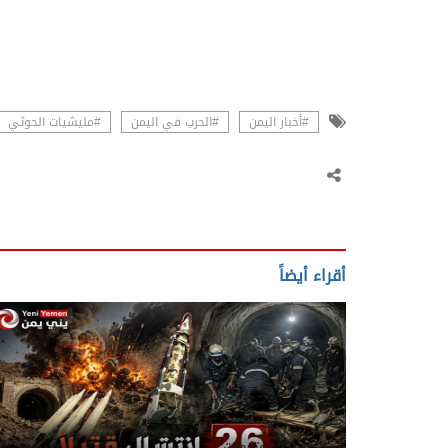
#أخبار اليمن
#الحرب في اليمن
#مليشيات الحوثي
أقراء أيضاً
يني يمن - متابعات