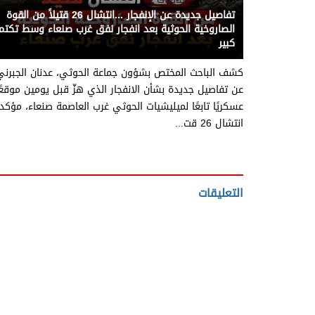
تفاصيل جديدة عن الإنفجار ...انتشال 26 قتيلاً من القوة
الصاروخية الحوثية بعد انفجار نفق غرب صنعاء وسط تكتم
كبير
كشف الباحث المختص بشؤون جماعة الحوثي، عدنان الجبرني
عن تفاصيل جديدة بشأن الانفجار الذي هزّ قبل يومين موقعً
عسكريًا تابعًا لميليشيات الحوثي غرب العاصمة صنعاء، مؤكداً
انتشال 26 قت...
التعليقات