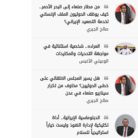
من مطار صنعاء إلى البحر الأحمر..
كيف يوظف الحوثيون الملف الإنساني
لخدمة التصعيد الإيراني؟
صالح الجبري
العراده.. شخصية استثنائية في
مواجهة التحديات والمكايدات
الوعيلي الأغبس
هل يسير المجلس الانتقالي على
خطى الحوثيين؟ مخاوف من تكرار
سيناريو صنعاء في عدن
صالح الجبري
الدبلوماسية الإيرانية.. أداة
تكتيكية لإدارة النفوذ وليست خياراً
استراتيجياً للسلام