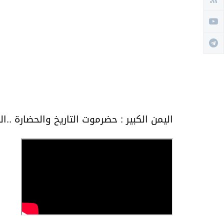
اليمن الكبير : حضرموت التاريخ والحضارة ..ال