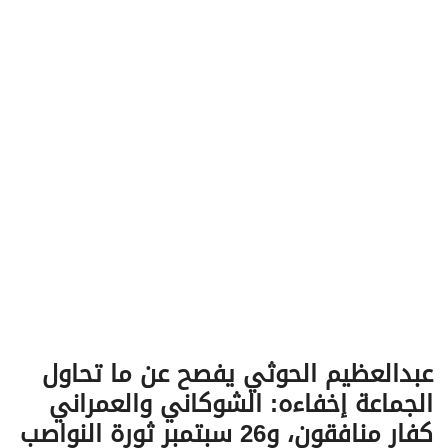
v
i
g
a
t
i
o
n
عبدالعظيم الحوثي يفصح عن ما تحاول
الجماعة إخفاءه: الشوكاني والعمراني
كفار منافقون، و26 سبتمبر ثورة النواصب