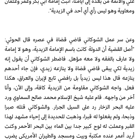
علي والأئمة من بعده إلى أيامنا، أثبت إمامة أبي بكر وعمر وعثمان
ومعاوية وهو ليس رأي أي أحد في الزيدية".
وعن سر عمل الشوكاني قاضي قضاة في عصره قال الحوثي:
"أصل القضية أن الدولة كانت باسم الإمامة الزيدية، وهو لا إمامة
ولا عارف بالفقه ولا معه مؤهل. فاضطر الشوكاني أن يقول إنه
زيدية لكي يبقى قاضي قضاة ولا ينازعه زيدي، فإن جاء أحدهم
ينازعه قال هذا ليس زيدياً بل رافضي تابع لإيران والعراق، هكذا
فعل. واجه الشوكاني مقاومة من الزيدية كافة، وإلى الآن، وأنا
آخر من واجهه. قام عليه شيخ الإسلام محمد صالح السماوي ورد
عليه البحر الزخار رد على السيل الجرار. والشوكاني قتله صبرا
وذبحا، ولم يفعلوا له قبرا، وذهبت للحديدة إلى إحياء مشهد لهذا
القبر وعملت له لوح كبير جدا بين الماء بين البحر الأحمر وكنت
أريد أعمر عنده مكتبة وبيت ومسجد والطيران الأمريكي يضرب