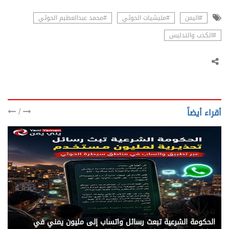
#اليمن
#مليشيات الحوثي
#محمد عبدالعظيم الحوثي
#الكذب والتدليس
/
أقراء أيضاً
يني يمن - متابعات
الحكومة الشرعية تبعث رسائل واتساب إلى مليون يمني في