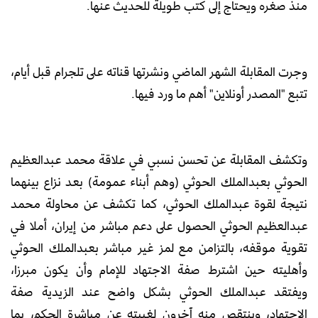
منذ صغره ويحتاج إلى كتب طويلة للحديث عنها.
وجرت المقابلة الشهر الماضي ونشرتها قناته على تلجرام قبل أيام،
تتبع "المصدر أونلاين" أهم ما ورد فيها.
وتكشف المقابلة عن تحسن نسبي في علاقة محمد عبدالعظيم
الحوثي بعبدالملك الحوثي (وهم أبناء عمومة) بعد نزاع بينهما
نتيجة لقوة عبدالملك الحوثي، كما تكشف عن محاولة محمد
عبدالعظيم الحوثي الحصول على دعم مباشر من إيران، أملا في
تقوية موقفه، بالتزامن مع لمز غير مباشر بعبدالملك الحوثي
وأهليته حين اشترط صفة الاجتهاد للإمام وأن يكون مبرزا،
ويفتقد عبدالملك الحوثي بشكل واضح عند الزيدية صفة
الاجتهاد، وينتقص منه آخرون لغيبته عن مباشرة الحكم، بما