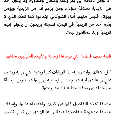
"لا نؤمن بإمامة أبي بكر وعمر وعثمان ومعاوية، ولا يقول أحد
في الزيدية بخلافة هؤلاء، ومن يزعم أنه من الزيدية ويؤمن
بهؤلاء فليس منهم. أتباع الشوكاني ابتدعوا هذا الفكر الذي لا
يقره أحد من الزيدية في اليمن، لضربنا، يريدون أن يقولوا إنهم
الزيدية وإننا مخالفون لهم".
قصة ضرب فاطمة التي توردها الإمامة وعقيدة الحوثيين تجاهها:
"بلى، هناك رواية زيدية، بل الروايات كلها زيدية، هي رواية زيد بن
علي رواها عن أبيه عن جده، والإمامية يروونها عن طريق زيد. أنا
من جملة من يحفظ خطبة فاطمة برمتها".
مضيفا "هذه التفاصيل كلها عن ضربها والاعتداء عليها، وإسقاط
جنينها موجودة بتفاصيلها عندنا رواها الهادي في كتاب تثبيت