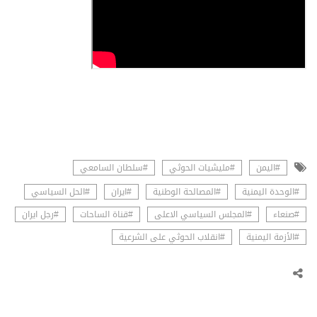
#اليمن
#مليشيات الحوثي
#سلطان السامعي
#الوحدة اليمنية
#المصالحة الوطنية
#ايران
#الحل السياسي
#صنعاء
#المجلس السياسي الاعلى
#قناة الساحات
#رجل ايران
#الأزمة اليمنية
#انقلاب الحوثي على الشرعية