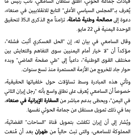
قيادات جماعة الحوثي، أطلق سلطان السامعي، نائب رئيس ما
يُعرف بـ"المجلس السياسي الأعلى" التابع للانقلابيين في صنعاء،
دعوة إلى
مصالحة وطنية شاملة
، تزامناً مع الذكرى الـ35 لتحقيق
الوحدة اليمنية في 22 مايو.
وقال السامعي في بيان له، إن "الحل العسكري أثبت فشله"،
مؤكداً أن "لا خيار أمام اليمنيين سوى التفاهم والتعايش بين
مختلف القوى الوطنية"، داعياً إلى "طي صفحة الماضي" وبدء
حوار جاد للخروج من الأزمة المستمرة منذ تسع سنوات.
وتأتي هذه المبادرة وسط تساؤلات حول خلفياتها الحقيقية،
خصوصاً أن السامعي يُعرف على نطاق واسع بأنه "رجل إيران الثاني
في اليمن"، ويحظى بدعم مباشر من
السفارة الإيرانية في صنعاء
،
بما في ذلك تمويل مستقل عن جماعة الحوثي نفسها.
ويُشار إلى أن إيران تكفلت بتمويل قناة "الساحات" الفضائية،
المملوكة للسامعي، والتي تبث حالياً من
طهران
بعد أن مُنعت