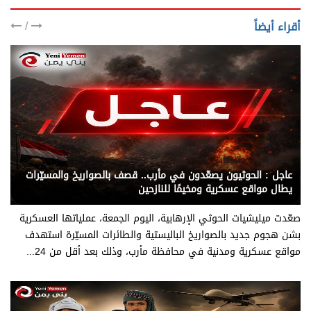
/
أقراء أيضاً
يني يمن - متابعات
عاجل : الحوثيون يصعّدون في مأرب.. قصف بالصواريخ والمسيّرات
يطال مواقع عسكرية ومخيمًا للنازحين
صعّدت ميليشيات الحوثي الإرهابية، اليوم الجمعة، عملياتها العسكرية
بشن هجوم جديد بالصواريخ الباليستية والطائرات المسيّرة استهدف
مواقع عسكرية ومدنية في محافظة مأرب، وذلك بعد أقل من 24...