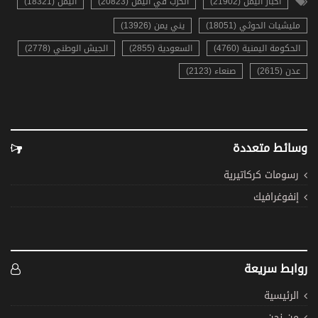
أخبار اليمن (21902)
الحرب في اليمن (20823)
اليمن (18321)
مليشيات الحوثي (18051)
يني يمن (13926)
الحكومة اليمنية (4760)
السعودية (2855)
الجيش الوطني (2778)
عدن (2615)
صنعاء (2123)
وسائط متعددة
رسومات كركاتيرية
إنفوغرافيك
روابط سريعة
الرئيسية
من نحن