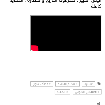
اليمن الكبير : حضرموت التاريخ والحضارة ..الحكاية
كاملة
#شبوة
# تنظيم القاعدة
# قذائف هاون
# الانتقالي الجنوبي
# الصعيد