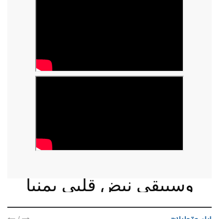
وسيبقى نبض قلبي يمنيا