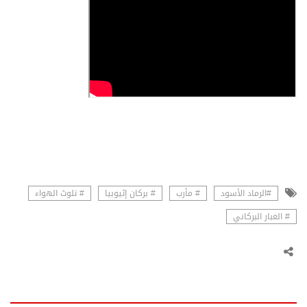
#الرماد الأسود
# مأرب
# بركان إثيوبيا
# تلوث الهواء
# الغبار البركاني