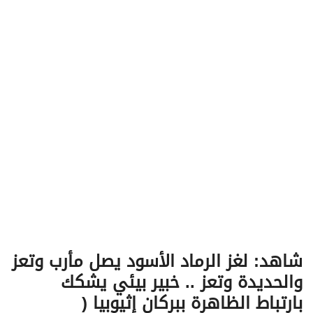
v
i
g
a
t
i
o
n
شاهد: لغز الرماد الأسود يصل مأرب وتعز
والحديدة وتعز .. خبير بيئي يشكك
بارتباط الظاهرة ببركان إثيوبيا (