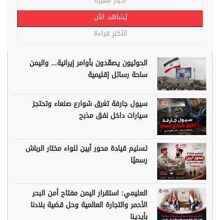
أخبار مميزة
يُشاهد الآن
الأكثر قراءة
الحوثيون يصعّدون بأوامر إيرانية... واليمن
ساحة رسائل إقليمية
سيول جارفة تغرق شوارع صنعاء وتحتجز
سيارات داخل نفق مذبح
تسليم قيادة محور أبين للواء مختار الرباش
رسميًا
العليمي: استقرار اليمن مفتاح أمن البحر
الأحمر والتجارة العالمية وحل قضية بلادنا
بأيدينا