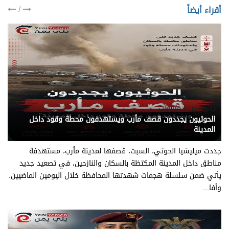
/
أقراء أيضاً
يني يمن - متابعات
الحوثيون يجددون قصف مأرب ويستهدفون محطة وقود داخل
المدينة
جددت ميليشيا الحوثي، السبت، قصفها لمدينة مأرب، مستهدفة
مناطق داخل المدينة المكتظة بالسكان والنازحين، في تصعيد جديد
يأتي ضمن سلسلة هجمات شهدتها المحافظة خلال اليومين الماضيين.
وأفا...