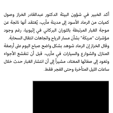
أكد الخبير في شؤون البيئة الدكتور عبدالقادر الخراز وصول
كميات من الرماد الأسود إلى مدينة مأرب، يُعتقد أنها ناتجة عن
موجة الغبار المرتبطة بالثوران البركاني في إثيوبيا، رغم وجود
مؤشرات “مربكة” بشأن مسار الرياح واتجاهات انتقال السحابة.
وقال الخراز إن الرماد شوهد بشكل واضح صباح اليوم على أرصفة
المنازل والشوارع والسيارات في مأرب، قبل أن تنقشع الأجواء
وتعود إلى صفائها المعتاد، مشيراً إلى أن انتشار الغبار حدث خلال
ساعات الليل المتأخرة وحتى الفجر فقط.