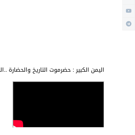
اليمن الكبير : حضرموت التاريخ والحضارة ..ال