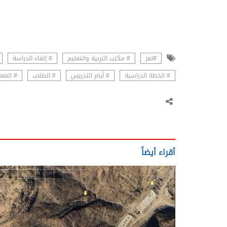
#تعز
# مكتب التربية والتعليم
# إلغاء الدراسة
# الخطة الدراسية
# أيام التدريس
# الطلاب
# المع
أقراء أيضاً