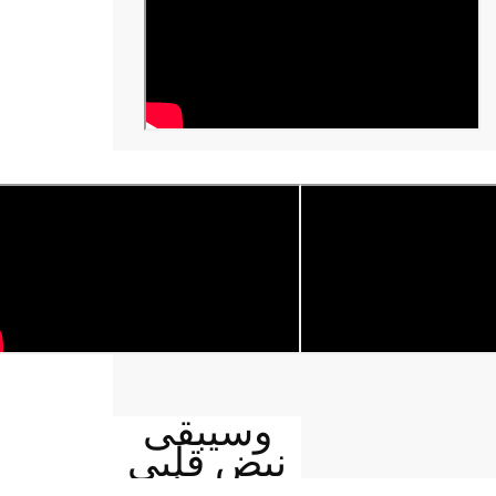
وسيبقى
نبض قلبي
يمنيا