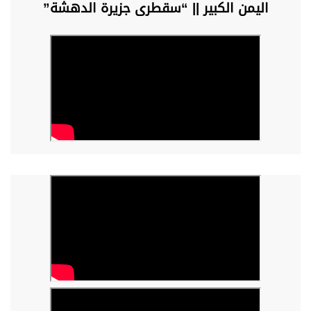
اليمن الكبير || “سقطرى جزيرة الدهشة”