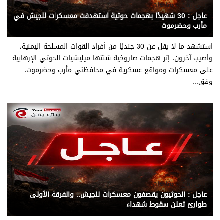
يني يمن - متابعات
عاجل : 30 شهيدًا بهجمات حوثية استهدفت معسكرات للجيش في
مأرب وحضرموت
استشهد ما لا يقل عن 30 جنديًا من أفراد القوات المسلحة اليمنية،
وأصيب آخرون، إثر هجمات صاروخية شنتها ميليشيات الحوثي الإرهابية
على معسكرات ومواقع عسكرية في محافظتي مأرب وحضرموت،
وفق...
يني يمن - متابعات
عاجل : الحوثيون يقصفون معسكرات للجيش.. والفرقة الأولى
طوارئ تعلن سقوط شهداء