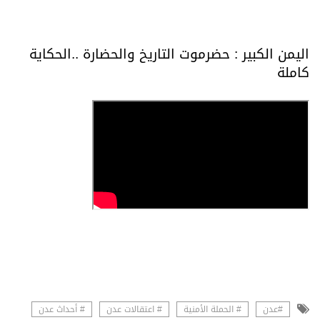
اليمن الكبير : حضرموت التاريخ والحضارة ..الحكاية
كاملة
#عدن
# الحملة الأمنية
# اعتقالات عدن
# أحداث عدن