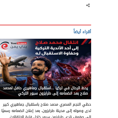
أقراء أيضاً
يني يمن - رياضة عالمية
يحط الرحال في تركيا ...استقبال جماهيري حافل لمحمد
صلاح بعد انضمامه إلى طرابزون سبور التركي
حظي النجم المصري محمد صلاح باستقبال جماهيري كبير
لدى وصوله إلى مدينة طرابزون، بعد إعلان انضمامه رسميًا
إلى صفوف نادي طرابزون سبور خلال فترة الانتقالات