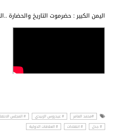
اليمن الكبير : حضرموت التاريخ والحضارة ..ال
#محمد العامر
# عيدروس الزبيدي
# المجلس الانتق
# جدل
# انتقادات
# العلاقات الدولية