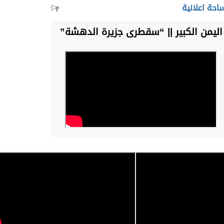
احة اعلانية
اليمن الكبير || “سقطرى جزيرة الدهشة”