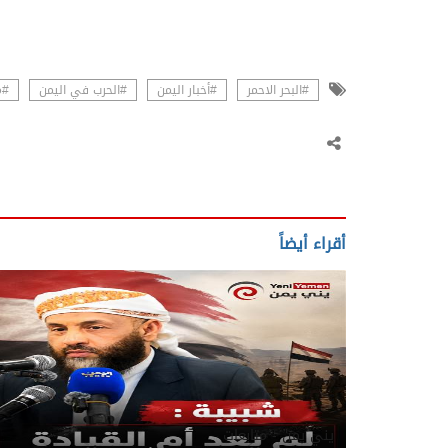
#البحر الاحمر
#أخبار اليمن
#الحرب في اليمن
#م
أقراء أيضاً
يني يمن - متابعات