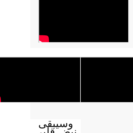
وسيبقى
نبض قلبي