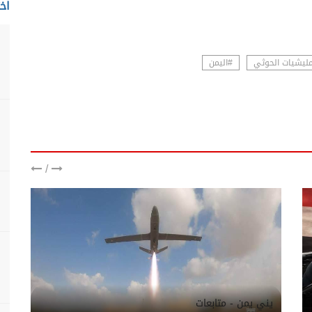
اخت
ليشيات الحوثي
#اليمن
/
يني يمن - متابعات