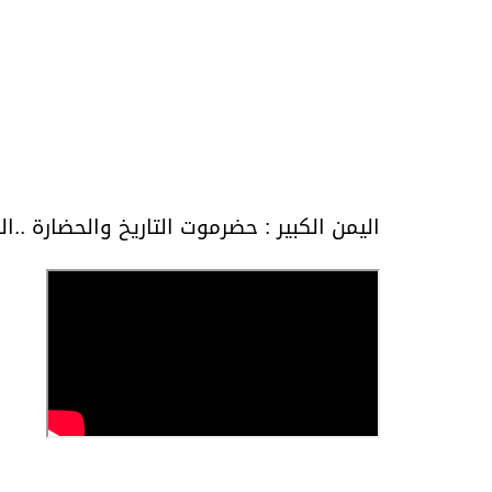
اليمن الكبير : حضرموت التاريخ والحضارة ..ال