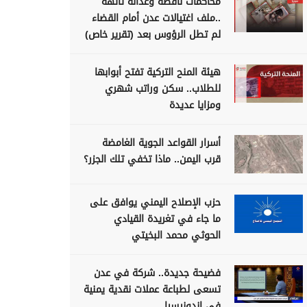
محاكمات ناقصة وعدالة تائهة
..ملف اغتيالات عدن أمام القضاء
لم تطل الرؤوس بعد (تقرير خاص)
هيئة المنح التركية تفتح أبوابها
للطلاب.. سكن وراتب شهري
ومزايا عديدة
أسرار القواعد الجوية الغامضة
قرب اليمن.. ماذا تخفي تلك الجزر؟
حزب الإصلاح اليمني يوافق على
ما جاء في تغريدة القيادي
الحوثي محمد البخيتي
فضيحة جديدة.. شركة في عدن
تسعى لطباعة عملات نقدية يمنية
في اندونيسيا