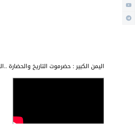
اليمن الكبير : حضرموت التاريخ والحضارة ..ال