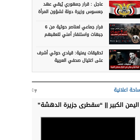
عاجل : قرار جمهوري يُبقي عهد
جعسوس وزيرة دولة لشؤون المرأة
فرار جماعي لعناصر حوثية من 6
جبهات واستنفار أمني لتعقبهم
تحقيقات يمنية: قيادي حوثي أشرف
على اغتيال صحفي العربية
احة اعلانية
اليمن الكبير || “سقطرى جزيرة الدهشة”