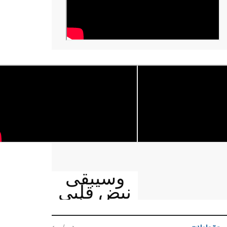
وسيبقى
نبض قلبي
يمنيا