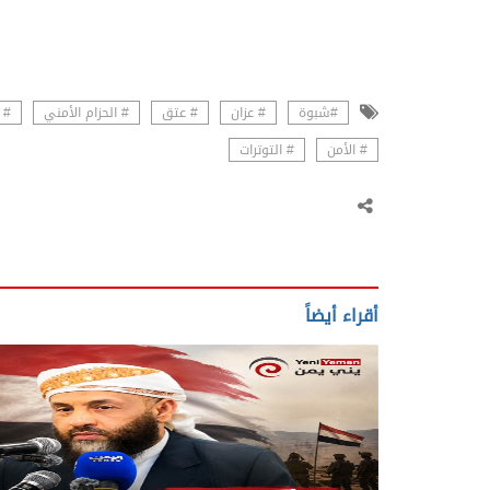
#شبوة
# عزان
# عتق
# الحزام الأمني
# 
# الأمن
# التوترات
أقراء أيضاً