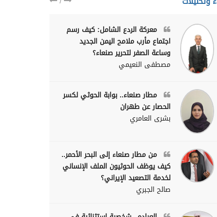
/
ء وتحليلات
معركة الردع الشامل: كيف رسم
اجتماع مأرب ملامح اليمن الجديد
وساعة الصفر لتحرير صنعاء؟
مصطفى النعيمي
مطار صنعاء.. بوابة الحوثي لكسر
الحصار عن طهران
بشرى العامري
من مطار صنعاء إلى البحر الأحمر..
كيف يوظف الحوثيون الملف الإنساني
لخدمة التصعيد الإيراني؟
صالح الجبري
العراده.. شخصية استثنائية في