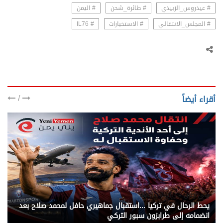
# عيدروس_الزبيدي
# طائرة_شحن
# اليمن
# المجلس_الانتقالي
# الاستخبارات
# IL76
/
أقراء أيضاً
يني يمن - رياضة عالمية
يحط الرحال في تركيا ...استقبال جماهيري حافل لمحمد صلاح بعد
انضمامه إلى طرابزون سبور التركي