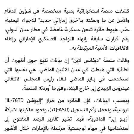
كشفت منصة استخباراتية يمنية متخصصة في شؤون الدفاع
والأمن عن ما وصفته بـ"خرق إماراتي جديد" للأجواء اليمنية،
عقب هبوط طائرة شحن عسكرية غامضة في مطار عدن الدولي،
رغم قرارات سابقة بإنهاء التواجد العسكري الإماراتي وإلغاء
الاتفاقيات الأمنية المرتبطة به.
وقالت منصة “ديفانس لاين” إن بيانات تتبع جوي أظهرت أن
الطائرة التي هبطت في عدن الاثنين الماضي، هي نفسها التي
استخدمت في يناير الماضي لنقل رئيس المجلس الانتقالي
عيدروس الزبيدي إلى خارج البلاد، وفق ما أوردته المنصة.
وبحسب البيانات، فإن الطائرة من طراز “إليوشن IL-76TD”
الروسية، وتحمل رقم التسجيل (7Q-ASU)، وتعود ملكيتها لشركة
“زيبو إير” المالاوية، فيما تشير تقارير الرصد المفتوح إلى
استخدامها في مهام لوجستية مرتبطة بالإمارات خلال الأشهر