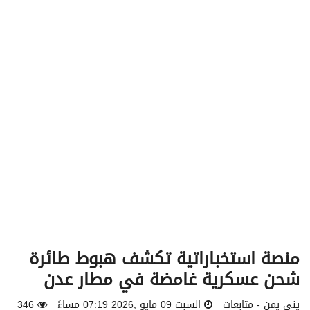
v
i
g
a
t
i
o
n
منصة استخباراتية تكشف هبوط طائرة
شحن عسكرية غامضة في مطار عدن
يني يمن - متابعات
السبت 09 مايو ,2026 07:19 مساءً
346