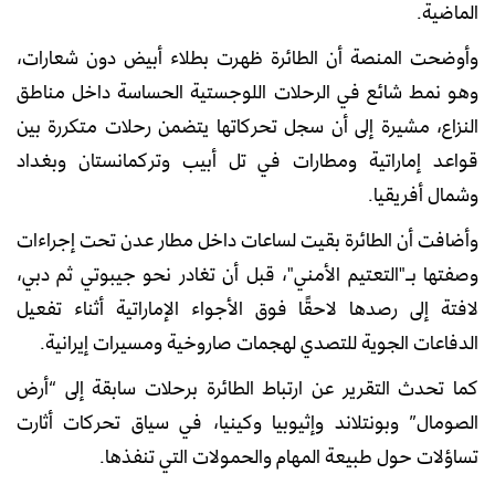
الماضية.
وأوضحت المنصة أن الطائرة ظهرت بطلاء أبيض دون شعارات،
وهو نمط شائع في الرحلات اللوجستية الحساسة داخل مناطق
النزاع، مشيرة إلى أن سجل تحركاتها يتضمن رحلات متكررة بين
قواعد إماراتية ومطارات في تل أبيب وتركمانستان وبغداد
وشمال أفريقيا.
وأضافت أن الطائرة بقيت لساعات داخل مطار عدن تحت إجراءات
وصفتها بـ"التعتيم الأمني"، قبل أن تغادر نحو جيبوتي ثم دبي،
لافتة إلى رصدها لاحقًا فوق الأجواء الإماراتية أثناء تفعيل
الدفاعات الجوية للتصدي لهجمات صاروخية ومسيرات إيرانية.
كما تحدث التقرير عن ارتباط الطائرة برحلات سابقة إلى “أرض
الصومال” وبونتلاند وإثيوبيا وكينيا، في سياق تحركات أثارت
تساؤلات حول طبيعة المهام والحمولات التي تنفذها.