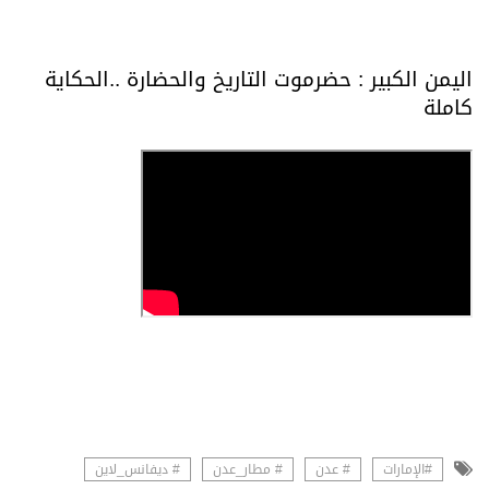
اليمن الكبير : حضرموت التاريخ والحضارة ..الحكاية
كاملة
#الإمارات
# عدن
# مطار_عدن
# ديفانس_لاين