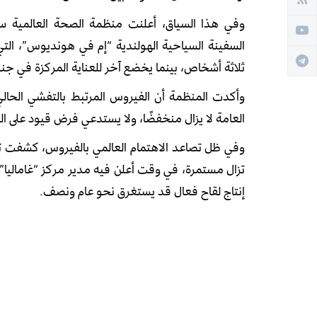
وفي هذا السياق، أعلنت منظمة الصحة العالمية س
السفينة السياحية الهولندية “إم في هونديوس”، الت
ثلاثة أشخاص، بينما يخضع آخر للعناية المركزة في جنو
وأكدت المنظمة أن الفيروس المرتبط بالتفشي الحالي
العامة لا يزال منخفضًا، ولا يستدعي فرض قيود على السف
وفي ظل تصاعد الاهتمام العالمي بالفيروس، كشفت تقار
تزال مستمرة، في وقت أعلن فيه مدير مركز “غاماليا” ا
إنتاج لقاح فعال قد يستغرق نحو عام ونصف.