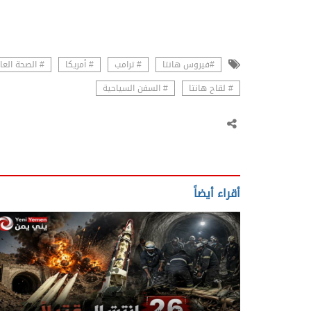
#فيروس هانتا
# ترامب
# أمريكا
# الصحة العا
# لقاح هانتا
# السفن السياحية
أقراء أيضاً