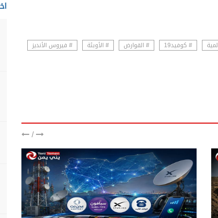
اخت
لمية
# كوفيد19
# القوارض
# الأوبئة
# فيروس الأنديز
/