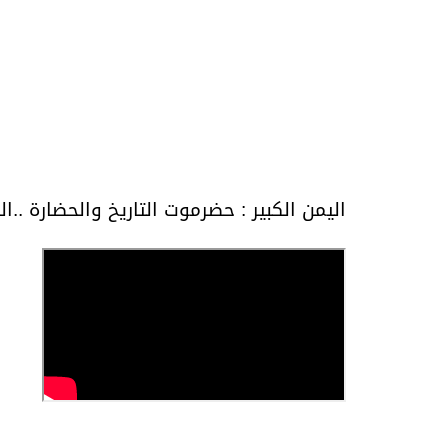
اليمن الكبير : حضرموت التاريخ والحضارة ..ال