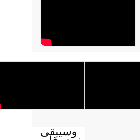
وسيبقى