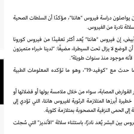
ين يواصلون دراسة فيروس “هانتا”، مؤكدًا أن السلطات الصحية
الة نادرة من الفيروس.
يض، إن فيروس “هانتا” يُعد أكثر تعقيدًا من فيروس كورونا
ت ذاته على أن الوضع لا يزال تحت السيطرة، مضيفًا: “لدينا خبراء متميزون
 لأنه موجود منذ سنوات طويلة”.
وأوضح أن الفيروس لا ينتقل بسهولة بين البشر كما حدث مع “كوفيد-19”، وهو ما تؤكده المعلومات الطبية
ر القوارض المصابة، سواء من خلال ملامسة بولها أو فضلاتها أو
طيرة أبرزها المتلازمة الرئوية لفيروس هانتا، التي تؤدي إلى
إلى الحمى النزفية المصحوبة بمتلازمة كلوية.
بين البشر يُعد نادرًا، باستثناء سلالة “الأنديز” التي سُجلت