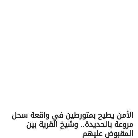
v
i
g
a
t
i
o
n
الأمن يطيح بمتورطين في واقعة سحل
مروعة بالحديدة.. وشيخ القرية بين
المقبوض عليهم