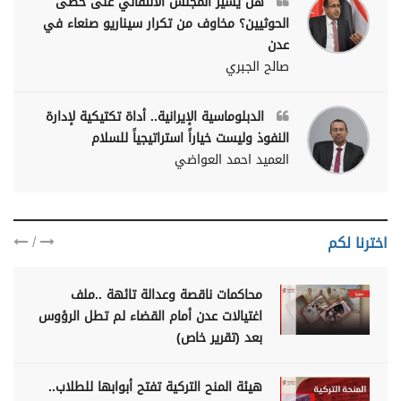
هل يسير المجلس الانتقالي على خطى
الحوثيين؟ مخاوف من تكرار سيناريو صنعاء في
عدن
صالح الجبري
الدبلوماسية الإيرانية.. أداة تكتيكية لإدارة
النفوذ وليست خياراً استراتيجياً للسلام
العميد احمد العواضي
/
اخترنا لكم
محاكمات ناقصة وعدالة تائهة ..ملف
اغتيالات عدن أمام القضاء لم تطل الرؤوس
بعد (تقرير خاص)
هيئة المنح التركية تفتح أبوابها للطلاب..