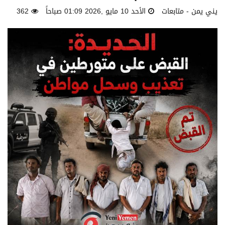
يني يمن - متابعات
الأحد 10 مايو ,2026 01:09 صباحاً
362