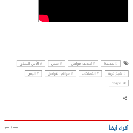
#الحديدة
# تعذيب مواطن
# سحل
# الأمن اليمني
# شيخ قرية
# انتهاكات
# مواقع التواصل
# اليمن
# الجريمة
/
أقراء أيضاً