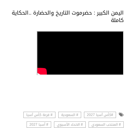
اليمن الكبير : حضرموت التاريخ والحضارة ..الحكاية
كاملة
#كأس آسيا 2027
# السعودية
# قرعة كأس آسيا
# المنتخب السعودي
# الاتحاد الآسيوي
# آسيا 2027