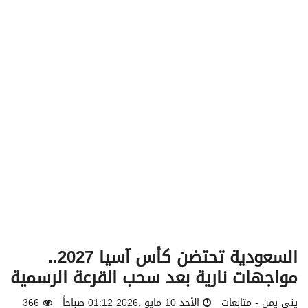
v
i
g
a
t
i
o
n
السعودية تحتضن كأس آسيا 2027..
مواجهات نارية بعد سحب القرعة الرسمية
يني يمن - متابعات
الأحد 10 مايو ,2026 01:12 صباحاً
366