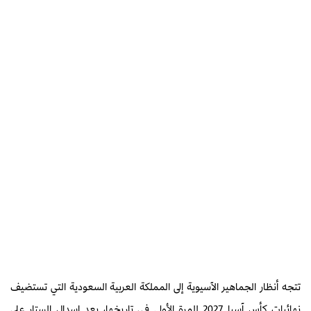
تتجه أنظار الجماهير الآسيوية إلى المملكة العربية السعودية التي تستضيف
نهائيات كأس آسيا 2027 للمرة الأولى في تاريخها، بعد إسدال الستار على