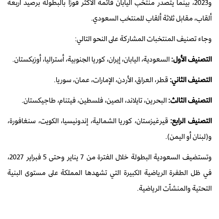
و2023، بينما يتصدر منتخب اليابان قائمة الأكثر فوزاً بالبطولة برصيد أربعة
ألقاب، مقابل ثلاثة ألقاب للمنتخب السعودي.
وجاء تصنيف المنتخبات المشاركة على النحو التالي:
التصنيف الأول:
السعودية، اليابان، إيران، كوريا الجنوبية، أستراليا، أوزبكستان.
التصنيف الثاني:
قطر، العراق، الأردن، الإمارات، عمان، سوريا.
التصنيف الثالث:
البحرين، تايلاند، الصين، فلسطين، فيتنام، طاجيكستان.
التصنيف الرابع:
قيرغيزستان، كوريا الشمالية، إندونيسيا، الكويت، سنغافورة،
و(لبنان أو اليمن).
وتستضيف السعودية البطولة خلال الفترة من 7 يناير وحتى 5 فبراير 2027،
في ظل الطفرة الرياضية الكبيرة التي تشهدها المملكة على مستوى البنية
التحتية والمنشآت الرياضية.