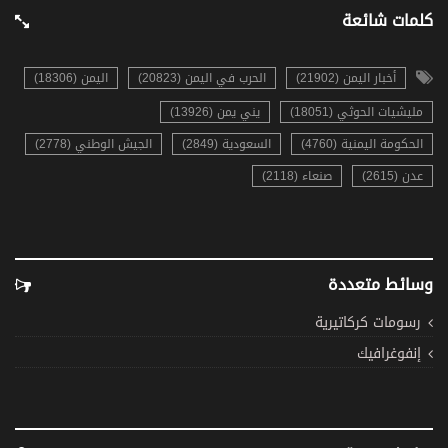
كلمات شائعة
أخبار اليمن (21902)
الحرب في اليمن (20823)
اليمن (18306)
مليشيات الحوثي (18051)
يني يمن (13926)
الحكومة اليمنية (4760)
السعودية (2849)
الجيش الوطني (2778)
عدن (2615)
صنعاء (2118)
وسائط متعددة
رسومات كركاتيرية
إنفوغرافيك