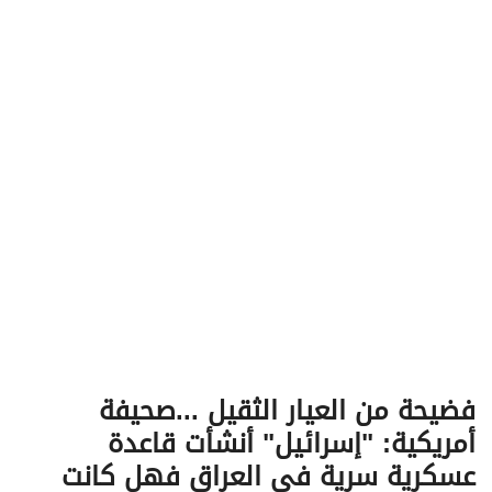
v
i
g
a
t
i
o
n
فضيحة من العيار الثقيل ...صحيفة
أمريكية: "إسرائيل" أنشأت قاعدة
عسكرية سرية في العراق فهل كانت