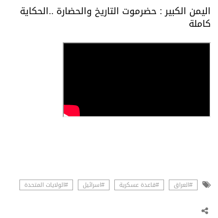
اليمن الكبير : حضرموت التاريخ والحضارة ..الحكاية
كاملة
#العراق
#قاعدة عسكرية
#اسرائيل
#الولايات المتحدة