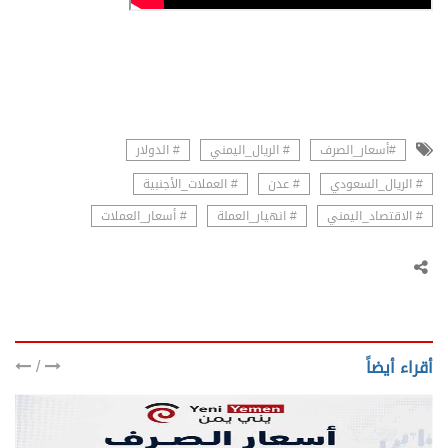
#أسعار_الصرف
# الريال_اليمني
# الدولار
# الريال_السعودي
# عدن
# العملات_الأجنبية
# الاقتصاد_اليمني
# انهيار_العملة
# أسعار_العملات
/
أقراء أيضاً