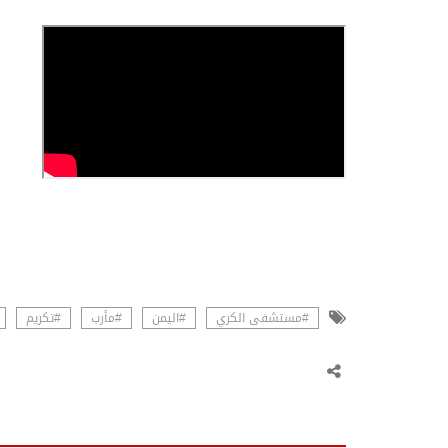
#مستشفى الكري
#اليمن
#مأرب
#تكريم