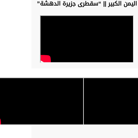
اليمن الكبير || “سقطرى جزيرة الدهشة”