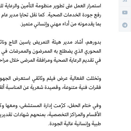
استمرار العمل على تطوير منظومة التأمين والرعاية لل
رفع جودة الخدمات الصحية. كما نقل تحايا مدير عام 
بما يقدمونه من أداء مهني وإنساني متميز.
بدورهم، أشاد مدير هيئة التمريض ياسين التاج ون
المحوري الذي يضطلع به الممرضون والممرضات في م
في تقديم الرعاية الصحية ومرافقة المرضى خلال مراحل
وتخللت الفعالية عرض فيلم وثائقي استعرض الجهود 
فقرات فنية متنوعة، وقصيدة شعرية عن المناسبة ألق
وفي ختام الحفل، كرّمت إدارة المستشفى، ومعها وك
الأقسام والمراكز التخصصية، بمنحهم شهادات تقديرية 
طبية وإنسانية عالية الجودة.