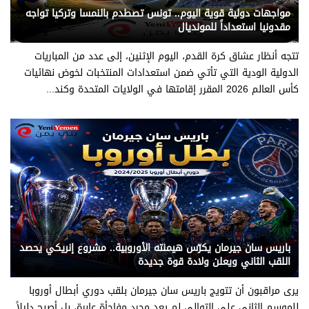
مواجهات دولية قوية اليوم.. تونس تصطدم بالنمسا وتركيا تواجه
مقدونيا استعداداً للمونديال
تتجه أنظار عشاق كرة القدم، اليوم الإثنين، إلى عدد من المباريات
الدولية الودية التي تأتي ضمن استعدادات المنتخبات لخوض نهائيات
كأس العالم 2026 المقرر إقامتها في الولايات المتحدة وكند...
يني يمن - متابعات
باريس سان جيرمان يكرّس هيمنته الأوروبية.. مشروع إنريكي يحصد
اللقب الثاني ويعلن ولادة قوة جديدة
يرى مراقبون أن تتويج باريس سان جيرمان بلقب دوري أبطال أوروبا
للموسم الثاني على التوالي لم يعد مجرد مفاجأة عابرة، بل أصبح دليلاً