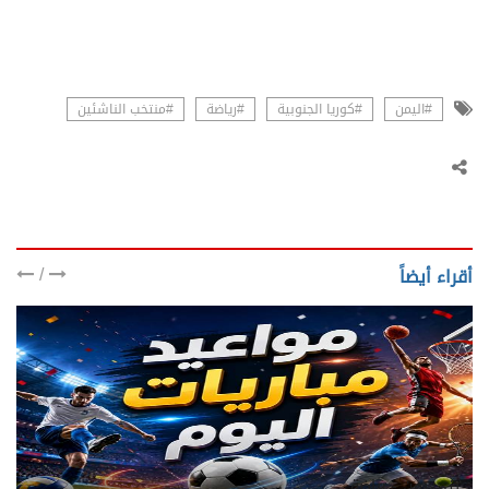
#اليمن
#كوريا الجنوبية
#رياضة
#منتخب الناشئين
/
أقراء أيضاً
يني يمن - رياضة