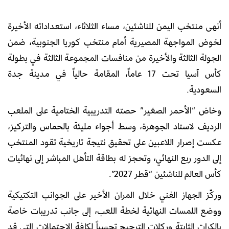
أنهى منتخب اليمن للناشئين، مساء الثلاثاء، استعداداته الأخيرة
لخوض المواجهة المصيرية أمام منتخب كوريا الجنوبية، ضمن
الجولة الثالثة والأخيرة من منافسات المجموعة الثالثة في بطولة
كأس آسيا تحت 17 عاماً، المقامة حالياً في مدينة جدة
السعودية.
وخاض “الأحمر الصغير” حصته التدريبية الختامية على الملعب
الرديف لاستاد الجوهرة، وسط أجواء مليئة بالحماس والتركيز،
عكست إصرار اللاعبين على تحقيق نتيجة تاريخية تقود المنتخب
إلى الدور ربع النهائي، وتحجز له بطاقة التأهل المباشر إلى نهائيات
كأس العالم للناشئين “قطر 2027”.
وركّز الجهاز الفني خلال المران الأخير على الجوانب التكتيكية
ووضع اللمسات النهائية لخطة اللعب، إلى جانب تدريبات خاصة
بالكرات الثابتة وركلات الترجيح تحسباً لكافة الاحتمالات التي قد