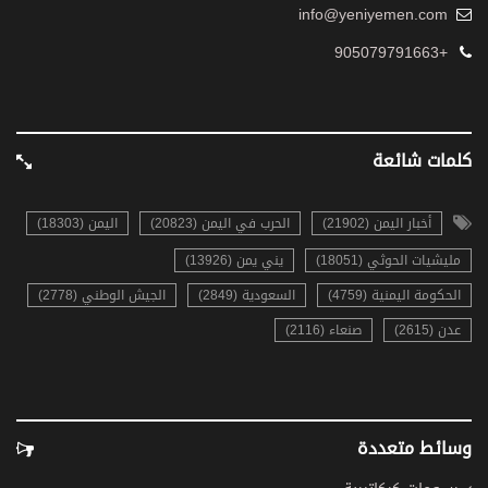
info@yeniyemen.com
+905079791663
كلمات شائعة
أخبار اليمن (21902)
الحرب في اليمن (20823)
اليمن (18303)
مليشيات الحوثي (18051)
يني يمن (13926)
الحكومة اليمنية (4759)
السعودية (2849)
الجيش الوطني (2778)
عدن (2615)
صنعاء (2116)
وسائط متعددة