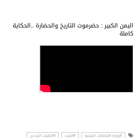
اليمن الكبير : حضرموت التاريخ والحضارة ..الحكاية
كاملة
#وزارة الاتصالات اليمنية
#التردد
#الطيف الترددي