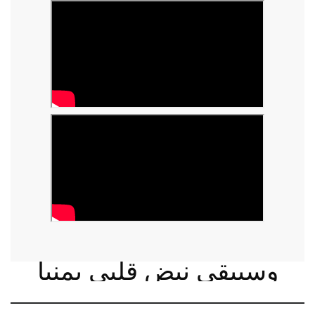
وسيبقى نبض قلبي يمنيا