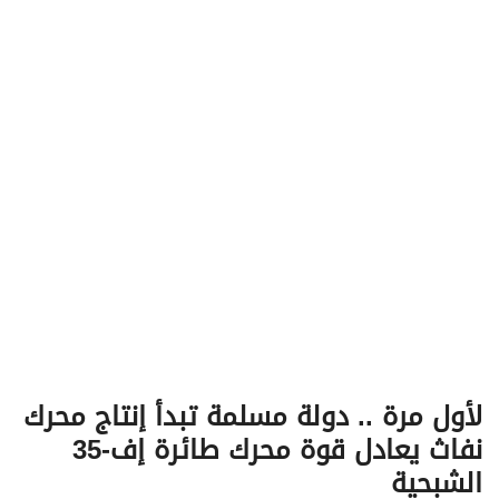
v
i
g
a
t
i
o
n
لأول مرة .. دولة مسلمة تبدأ إنتاج محرك
نفاث يعادل قوة محرك طائرة إف-35
الشبحية