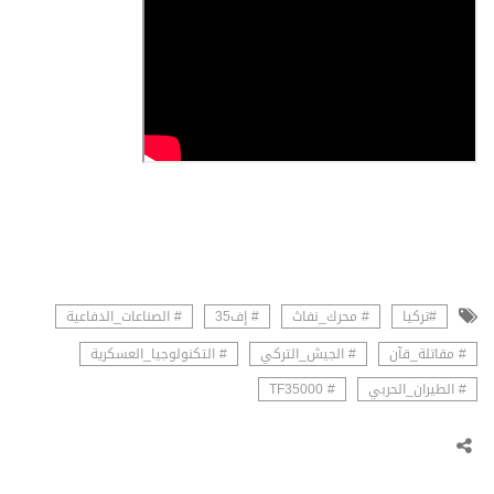
#تركيا
# محرك_نفاث
# إف35
# الصناعات_الدفاعية
# مقاتلة_قآن
# الجيش_التركي
# التكنولوجيا_العسكرية
# الطيران_الحربي
# TF35000