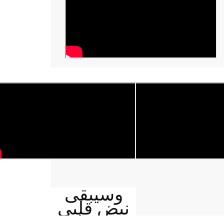
وسيبقى
نبض قلبي
يمنيا