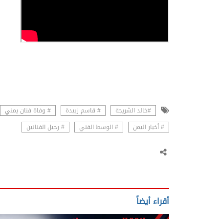
#خالد الشريجة
# قاسم زبيدة
# وفاة فنان يمني
# أخبار اليمن
# الوسط الفني
# رحيل الفنانين
أقراء أيضاً