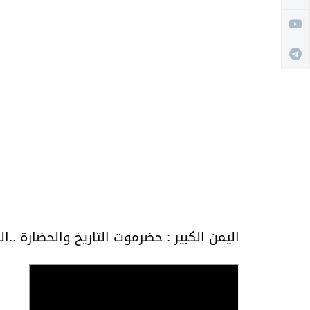
اليمن الكبير : حضرموت التاريخ والحضارة ..ال