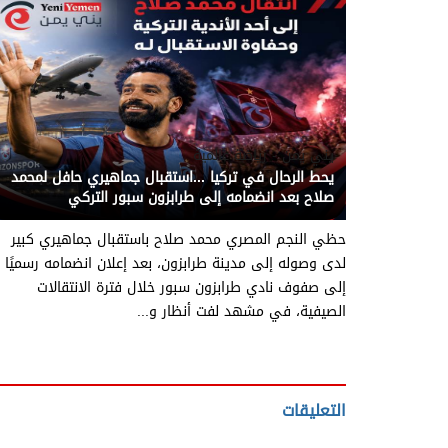
يني يمن - رياضة عالمية
يحط الرحال في تركيا ...استقبال جماهيري حافل لمحمد
صلاح بعد انضمامه إلى طرابزون سبور التركي
حظي النجم المصري محمد صلاح باستقبال جماهيري كبير
لدى وصوله إلى مدينة طرابزون، بعد إعلان انضمامه رسميًا
إلى صفوف نادي طرابزون سبور خلال فترة الانتقالات
الصيفية، في مشهد لفت أنظار و...
التعليقات