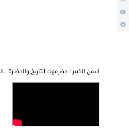
اليمن الكبير : حضرموت التاريخ والحضارة ..ال