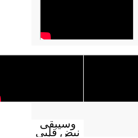
وسيبقى
نبض قلبي