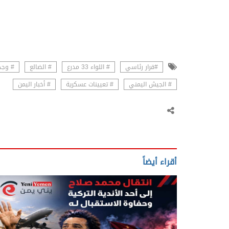
#قرار رئاسي
# اللواء 33 مدرع
# الضالع
# وجد
# الجيش اليمني
# تعيينات عسكرية
# أخبار اليمن
أقراء أيضاً