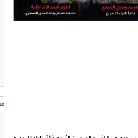
مس
أصدر رئيس مجلس القيادة الرئاسي قرارًا بتعيين العميد وجدي عبدالباقي صالح حسن الزُبيدي قائدًا للواء 33 مدرع