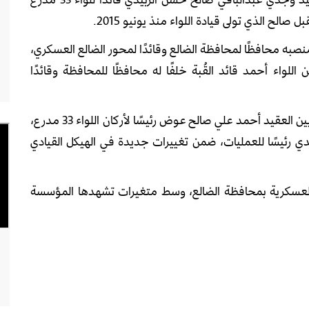
الح الذي تولى قيادة اللواء منذ يونيو 2015.
منصبه محافظًا لمحافظة الضالع وقائدًا لمحور الضالع العسكري،
اء أحمد قائد القُبة خلفًا له محافظًا للمحافظة وقائدًا
كما نص القرار الرئاسي، الموقع بتاريخ 11 مايو، على تعيين العقيد أحمد علي صالح عوض رئيسًا لأركان اللواء 33 مدرع،
 رئيسًا للعمليات، ضمن تغييرات جديدة في الهيكل القيادي
ت العسكرية بمحافظة الضالع، وسط متغيرات تشهدها المؤسسة